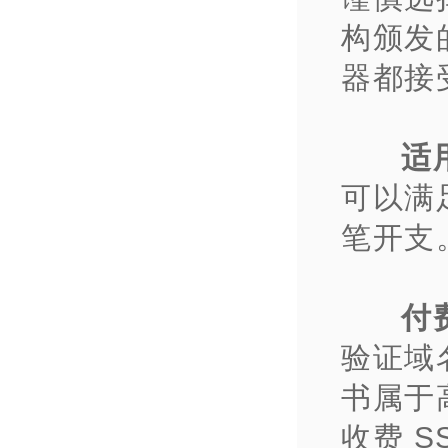
构颁发
器都接
适
可以满
笔开支
付费
验证域
书属于
收费 