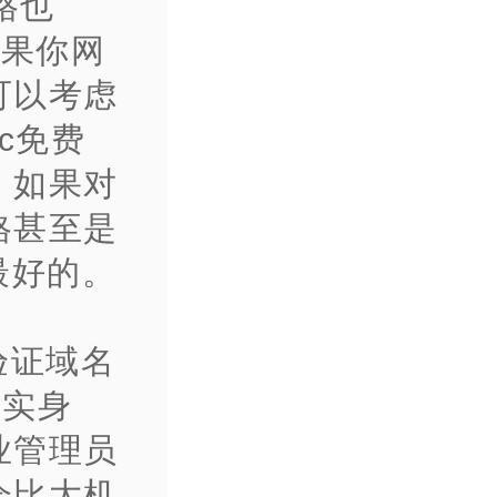
格也
如果你网
可以考虑
c免费
，如果对
格甚至是
最好的。
验证域名
真实身
业管理员
会比大机