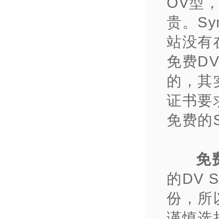
OV型
贵。S
站没有
免费DV
的，其
证书要
免费的
免
的DV
份，所
谨慎选