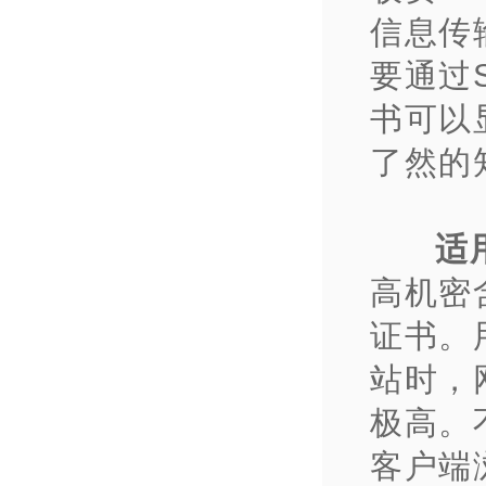
信息传
要通过
书可以
了然的
适
高机密
证书。
站时，
极高。
客户端