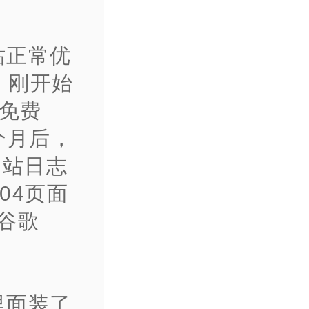
站正常优
。刚开始
次免费
个月后，
网站日志
04页面
、谷歌
里面装了