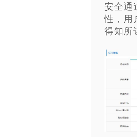
安全通
性，用
得知所