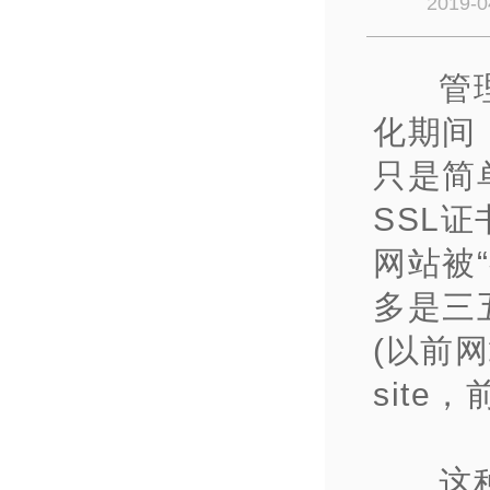
2019-0
管
化期间
只是简
SSL
网站被
多是三
(以前
sit
这