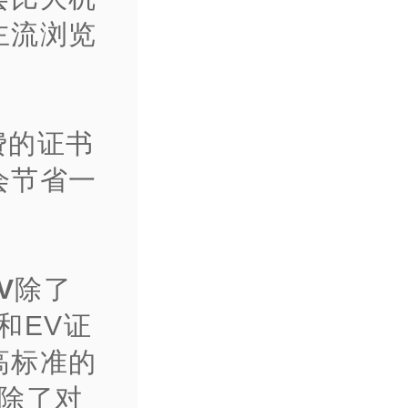
主流浏览
费的证书
会节省一
V
除了
和EV证
高标准的
为除了对