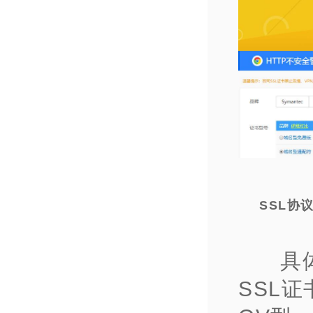
SSL协
具
SSL证