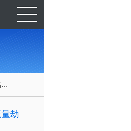
..
流量劫