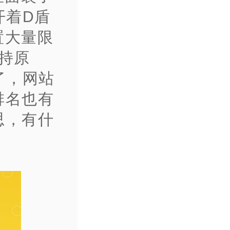
开着D盾
置大量限
劫持原
了，网站
排名也有
思，有什