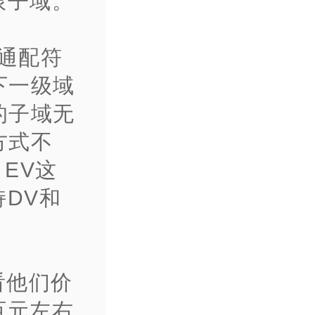
限子域。
叫通配符
下一级域
的子域无
方式不
EV这
DV和
看他们价
百元左右