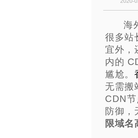
2020-0
海
很多站
宜外，
内的 
尴尬。
无需搬
CDN
防御，
限域名