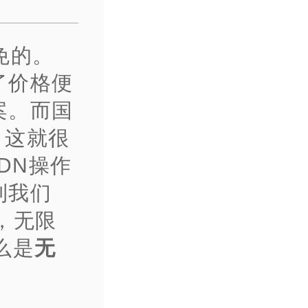
免的。
了价格便
案。而国
，这就很
DN操作
到我们
，无限
么是
无