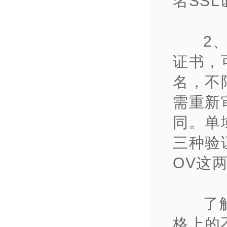
名SS
2
证书，
名，不
需
重新
同。单
三种验
OV这
了
格上的