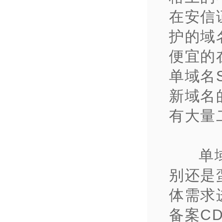
在安信
护
的域
便宜的
单域名
新域名
有大量
单
别还是
体需求
备
案C