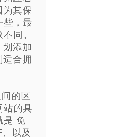
因为其保
一些，最
象不同。
计划添加
别适合拥
之间的区
网站的具
是 免
F、以及