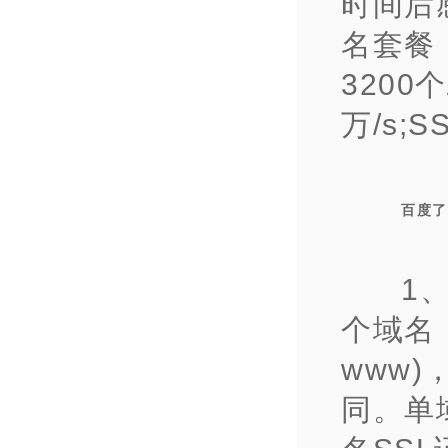
时间后
名套餐
3200个
万/s;
百度了
1
个域名
www
同。单