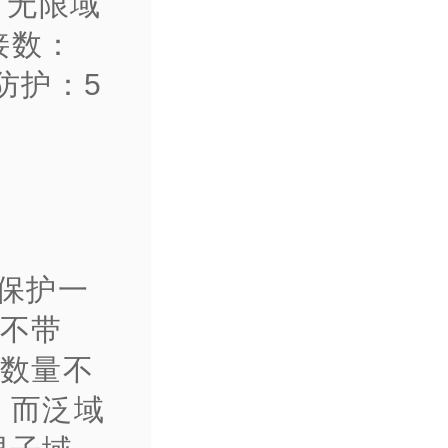
。无限域
接数：
C防护：5
能保护一
和不带
的数量不
，而泛域