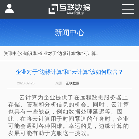
新闻中心
资讯中心
>
知识库
>
企业对于”边缘计算“和”云计算...
企业对于”边缘计算“和”云计算“该如何取舍？
2020-02-25
来源：
互联数据
云计算为企业提供了在远程数据服务器上
存储、管理和分析信息的机会。同时，云计算
也具有一些缺点，例如数据
处理延迟等。因
此，在将云计算用于时间紧迫的任务时，企业
可能会遇到各种困难。幸运的是，边缘计算的
发展可能有
助于克服这一挑战。