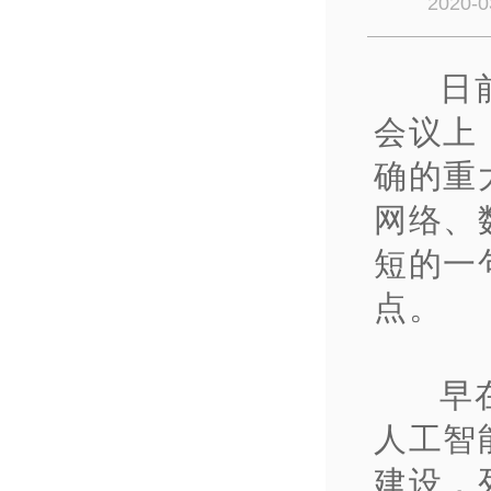
2020-0
日
会议上
确的重
网络、
短的一
点。
早
人工智
建设，