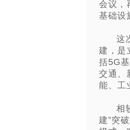
会议，
基础设
这
建，是
括5G
交通、
能、工
相
建”突