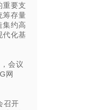
的重要支
统筹存量
造集约高
现代化基
议，会议
G网
会召开