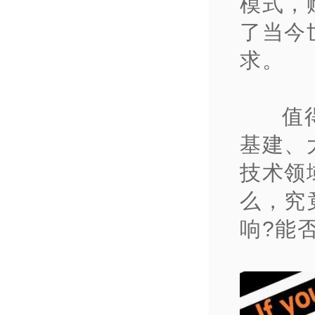
模式，
了当今
求。
值
基建、
技术领
么，究
响?能