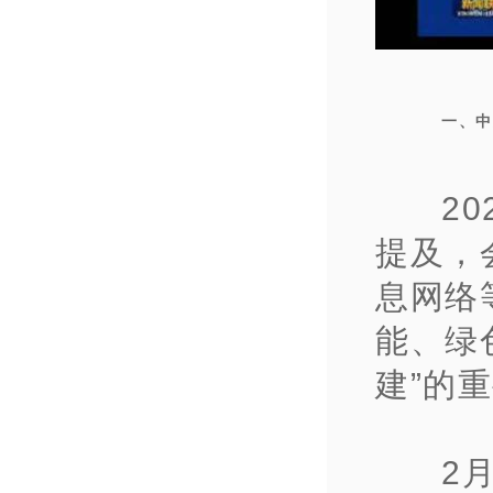
一、中
2
提及，
息网络
能、绿
建”的
2