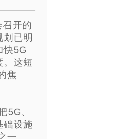
会召开的
规划已明
快5G
度。这短
的焦
把5G、
基础设施
之一。