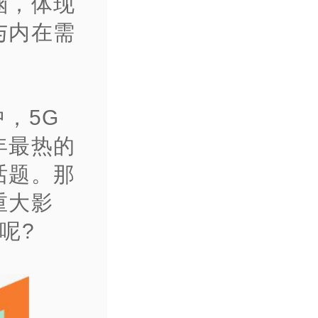
涵，体现
与内在需
，5G
年最热的
话题。那
重大影
呢?