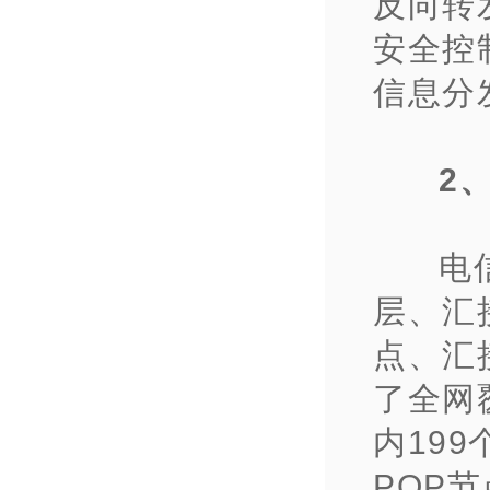
反向转发
安全控
信息分
2
电
层、汇
点、汇
了全网
内19
POP