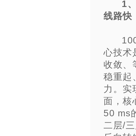
1
线路快
1
心技术是
收敛、
稳重起
力。实
面，核
50 m
二层/