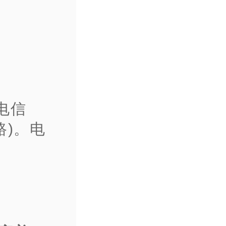
电信
路)。电