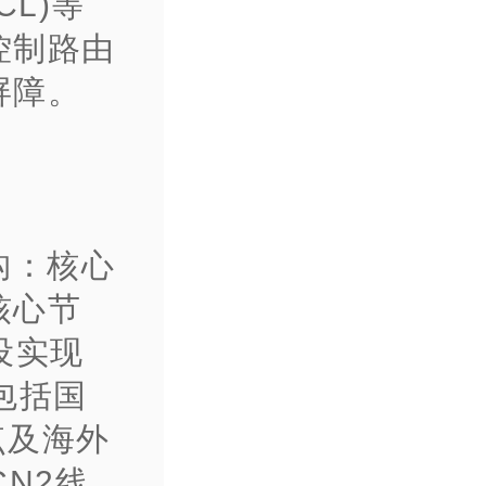
CL)等
控制路由
屏障。
构：核心
核心节
设实现
包括国
点及海外
N2线