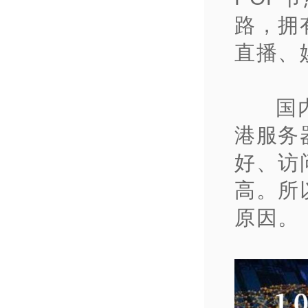
路，拥
直播、
国
港服务
好、访
高。所
原因。