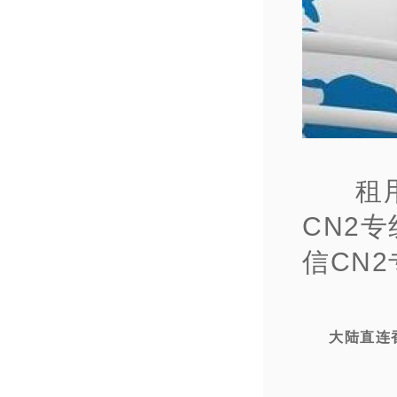
租
CN2
信CN
大陆直连