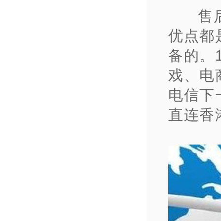
售
优点都
备的。
戏、电
电信下
直连香