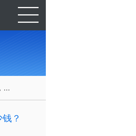
..
少钱？