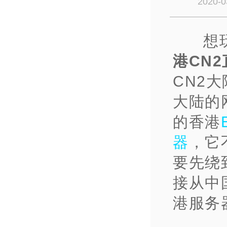
2020-0
想
港CN2
CN2
大陆的
的香港
器
，它
要先绕
接从中
港服务