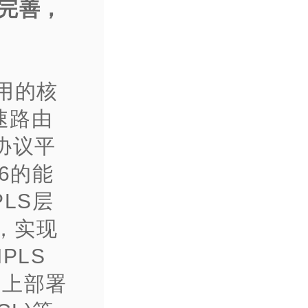
完善，
使用的核
速路由
协议平
6的能
LS层
，实现
PLS
口上部署