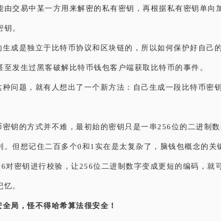
能由交易中某一方用来解密的私有密钥，再根据私有密钥单向
密钥。
的生成是独立于比特币协议和区块链的，所以如何保护好自己
甚至发生过黑客破解比特币钱包客户端获取比特币的事件。
这种问题，就有人想出了一个新方法：自己生成一段比特币密
币密钥的方式并不难，最初始的密钥只是一串256位的二进制
到。但想记住二百多个0和1实在是太复杂了，脑钱包概念的关
256对密钥进行校验，让256位二进制数字变成更短的编码，就
记忆。
安全局，怪不得哈希算法很安全！