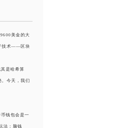
600美金的大
于技术——区块
尤其是哈希算
秘。今天，我们
特币钱包会是一
玩法：脑钱