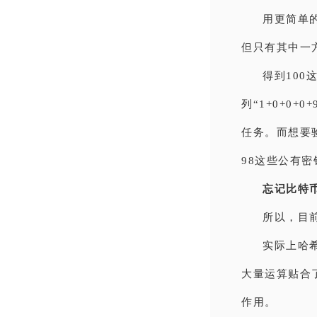
用更简单
但只有其中一方
得到10
列“1+0+0+
任务。而想要验
98这些公有
忘记比特
所以，目
实际上哈
大量运算贴合
作用。