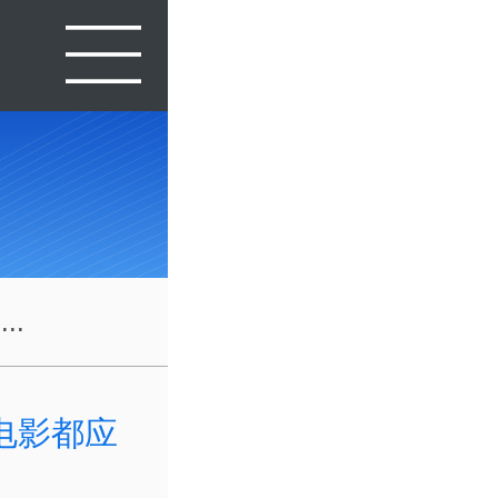
..
电影都应