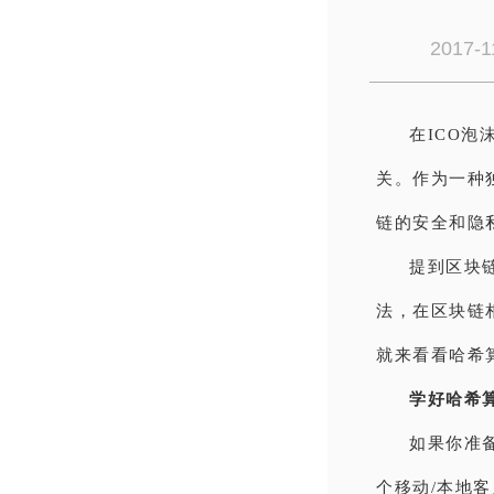
2017-1
在ICO
关。作为一种
链的安全和隐
提到区块
法，在区块链
就来看看哈希
学好哈希
如果你准
个移动/本地