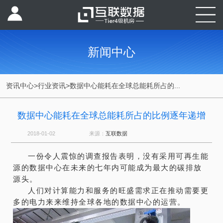
新闻中心
资讯中心
>
行业资讯
>
数据中心能耗在全球总能耗所占的...
数据中心能耗在全球总能耗所占的比例逐年递增
2018-01-02
来源：
互联数据
一份令人震惊的调查报告表明，没有采用可再生能
源的
数据
中心
在未来的七年内可能成为最大的碳排放
源头。
人们对计算能力和服务的旺盛需求正在推动需要更
多的电力来来维持全球各地的数据中心的运营。