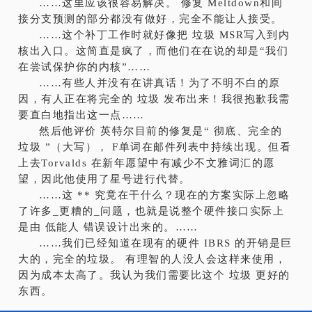
……这里应该很容易解决。 修复 Meltdown和间
接分支预测的部分都没有做好，完全不能让人接受。
……这个补丁工作时就好像把 垃圾 MSR写入到内
核出入口。这简直是疯了，而他们在在说的却是“我们
在尝试保护你的内核”……
……有些人并没有在讲真话！为了不明不白的原
因，有人正在将完全的 垃圾 发布出来！我很抱歉我需
要直白地指出这一点……
然后他评价 英特尔目前的修复是“ 彻底、完全的
垃圾 ”（大写）， F单词在邮件列表中持续出现。但看
上去Torvalds 在新年愿望中有减少不文雅词汇的愿
望，因此他使用了星号进行代替。
……这 ** 究竟在干什么？现在的方案实际上忽略
了许多_更糟的_问题，也就是说整个硬件接口实际上
是由 低能人 错误设计出来的。……
……我们已经知道在现有的硬件 IBRS 的开销是巨
大的，完全的垃圾。 有理智的人没人会这样来使用，
因为成本太高了。我认为我们需要比这个 垃圾 更好的
东西。