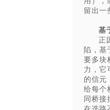
用），
留出一
基
正
陷，基
要多块
力，它
的信元
给每个
同桥接
在选路