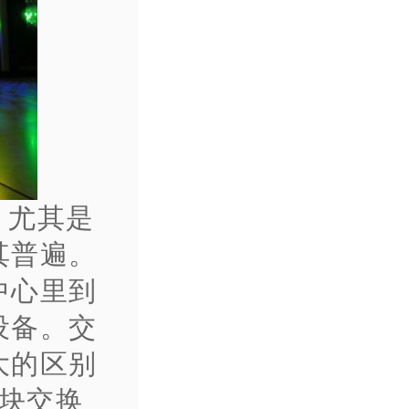
，尤其是
其普遍。
中心里到
设备。交
大的区别
一块交换