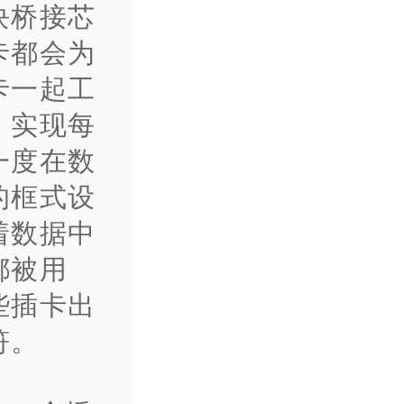
块桥接芯
卡都会为
卡一起工
，实现每
一度在数
的框式设
着数据中
都被用
些插卡出
符。