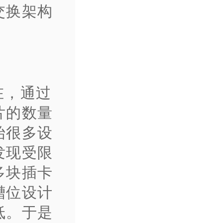
交换架构
在，通过
片的数量
始很多设
发现受限
多块插卡
槽位设计
低。于是