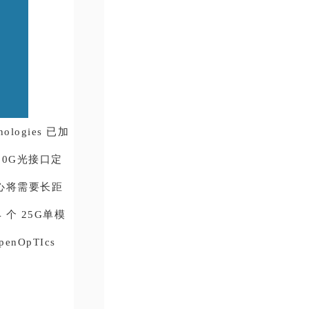
logies 已加
00G光接口定
心将需要长距
 个 25G单模
enOpTIcs