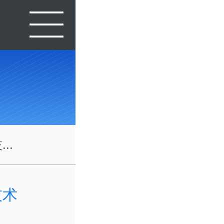
..
技术