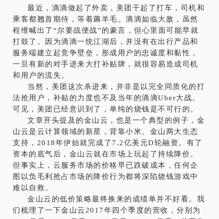
最近，滴滴做起了外卖，美团干起了打车，司机和
乘客都翘首期待，等着薅羊毛。滴滴如临大敌，虽然
程维喊出了“尔要战便战”的豪言，但心里面可能早就
打鼓了。因为滴滴一统江湖后，并没有在出行产品和
服务端建立起竞争壁垒，形成用户的忠诚度和黏性，
一旦有新的对手进来大打补贴牌，就很容易造成司机
和用户的流失。
当然，美团这次杀进来，并非是以完全同质化的打
法抢用户，补贴的力度也不及当年的滴滴Uber大战。
可见，美团已经意识到了，单纯的烧钱是不可行的。
文章开头提及的金山云，也是一个典型的例子，金
山云是云计算领域的新星，背靠小米、金山两大生态
支持，2018年伊始就完成了7.2亿美元D轮融资。有了
资本的底气后，金山云就在市场上玩起了持续降价。
但事实上，云服务市场的价格早已跌破成本，任何企
图以负毛利抢占市场的降价行为都将深陷烧钱游戏中
难以自救。
金山云的低价策略最终换来的成绩单并不好看。我
们梳理了一下金山云2017年四个季度的营收，分别为