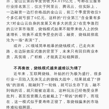
示，金山云第四季度营收为4.019亿元，号称在云服务
行业排名第三，仅次于阿里云、腾讯云。但实际上，
一边融资一边打价格战的金山云，前三个季度营收仅9
个多亿就亏损了6亿元。这样的“行业第三”含金量有多
大?对金山云自身的发展又有多大的意义?在竞争激烈
的云计算市场里，烧钱模式如果不能带来收入上的快
速增长，转换不成竞争壁垒的话，融资、烧钱就彻底
沦为一场“表演”了。
或许，2C领域简单粗暴的烧钱模式，已走向末
路，在边际效应式微的背景下，未来只有回归商业本
质，高筑墙，广积粮，才能真正站稳脚跟。
不再奏效，烧钱模式越来越难以为继了
近年来，互联网烧钱、补贴的行为极为盛行。很多
行业一旦陷入无休无止的烧钱大战中，结果就成了“拼
钱”的游戏，能融到下一轮钱，就可以生存下去，融不
到钱的话，就只能被迫退出。这种玩法已经饱受业界
批判，甚至投资圈儿也被戴上了“帮凶”的帽子。而现
在，这一模式似乎要寿终正寝了，靠烧钱骗来的市场
终难站稳脚跟。