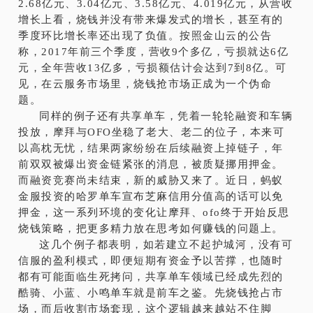
2.68亿元、3.04亿元、3.58亿元、4.019亿元，从营收
增长上看，烧钱并没有带来爆发式的增长，甚至有的
季度环比增长率还出现了负值。按照金山云的公告
称，2017年前三个季度，营收9个多亿，亏损就达6亿
元，全年营收13亿多，亏损额估计会达到7到8亿。可
见，在云服务市场里，烧钱抢市场正成为一个伪命
题。
同样的例子还有共享单车，凭着一轮轮融资和车辆
投放，摩拜与OFO坐稳了老大、老二的位子，本来可
以高枕无忧，结果两家纷纷在后续融资上掉链子，年
前双双被爆出资金链紧张的消息，被质疑挪用押金。
而融资竞赛尚未结束，新的威胁又来了。近日，蚂蚁
金服投资的哈罗单车宣布芝麻信用分值高的话可以免
押金，这一系列环境的变化让摩拜、ofo终于开始反思
烧钱策略，把更多精力放在思考如何赚钱的问题上。
这几个例子都表明，如若建立不起护城河，没有可
信服的盈利模式，即便短期有资金予以苦撑，也随时
都有可能面临生死拷问，共享单车领域已经成先烈的
酷骑、小蓝、小鸣单车就是前车之鉴。先烧钱抢占市
场，而后收割市场套现，这个逻辑越来越站不住脚