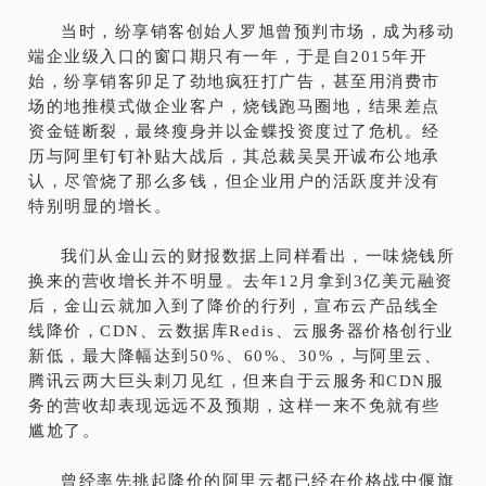
当时，纷享销客创始人罗旭曾预判市场，成为移动
端企业级入口的窗口期只有一年，于是自2015年开
始，纷享销客卯足了劲地疯狂打广告，甚至用消费市
场的地推模式做企业客户，烧钱跑马圈地，结果差点
资金链断裂，最终瘦身并以金蝶投资度过了危机。经
历与阿里钉钉补贴大战后，其总裁吴昊开诚布公地承
认，尽管烧了那么多钱，但企业用户的活跃度并没有
特别明显的增长。
我们从金山云的财报数据上同样看出，一味烧钱所
换来的营收增长并不明显。去年12月拿到3亿美元融资
后，金山云就加入到了降价的行列，宣布云产品线全
线降价，CDN、云数据库Redis、云服务器价格创行业
新低，最大降幅达到50%、60%、30%，与阿里云、
腾讯云两大巨头刺刀见红，但来自于云服务和CDN服
务的营收却表现远远不及预期，这样一来不免就有些
尴尬了。
曾经率先挑起降价的阿里云都已经在价格战中偃旗