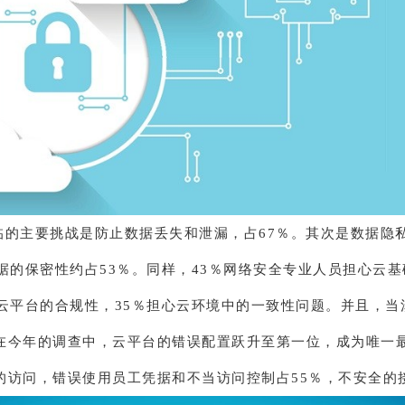
临的主要挑战是防止数据丢失和泄漏，占67％。其次是数据隐
数据的保密性约占53％。同样，43％网络安全专业人员担心云
心云平台的合规性，35％担心云环境中的一致性问题。并且，当
在今年的调查中，云平台的错误配置跃升至第一位，成为唯一
的访问，错误使用员工凭据和不当访问控制占55％，不安全的接