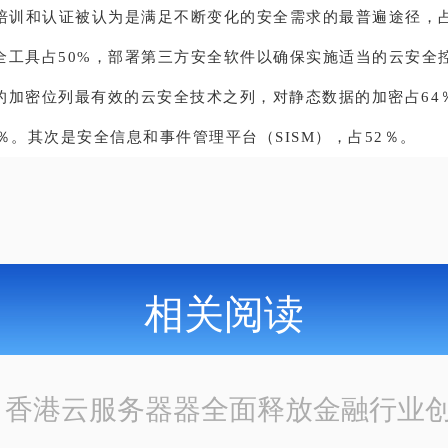
的培训和认证被认为是满足不断变化的安全需求的最普遍途径，占
全工具占50%，部署第三方安全软件以确保实施适当的云安全控
的加密位列最有效的云安全技术之列，对静态数据的加密占64
％。其次是安全信息和事件管理平台（SISM），占52％。
相关阅读
：
香港云服务器器全面释放金融行业