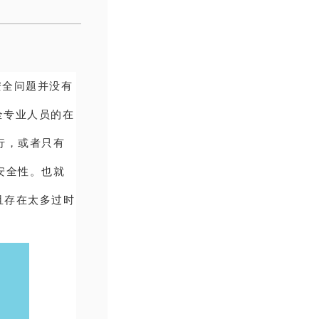
安全问题并没有
安全专业人员的在
行，或者只有
安全性。也就
且存在太多过时