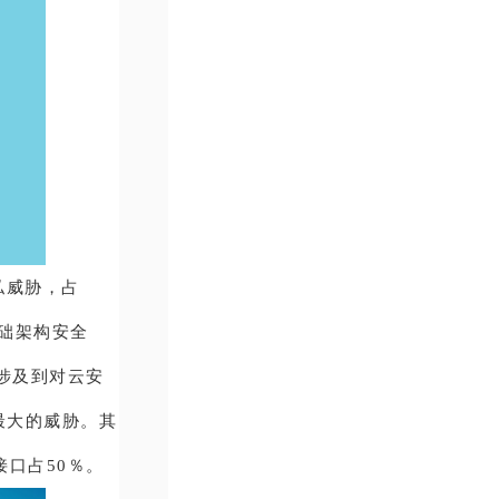
私威胁，占
基础架构安全
涉及到对云安
最大的威胁。其
口占50％。