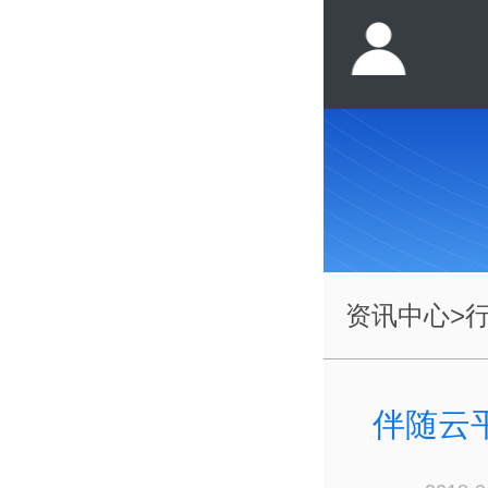
资讯中心
>
伴随云