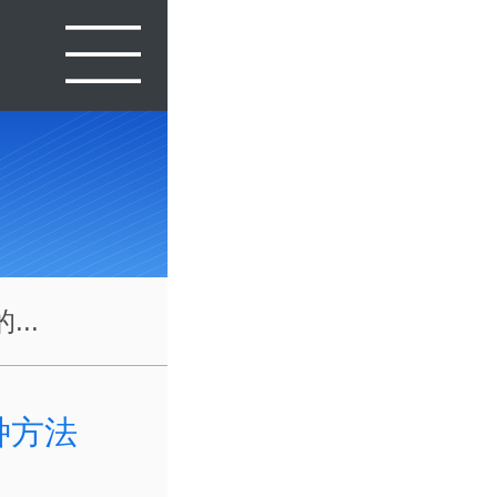
..
种方法