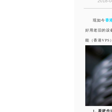
2018-0
现如今
香
好用老旧的设
能
（香港VP
1. 看硬