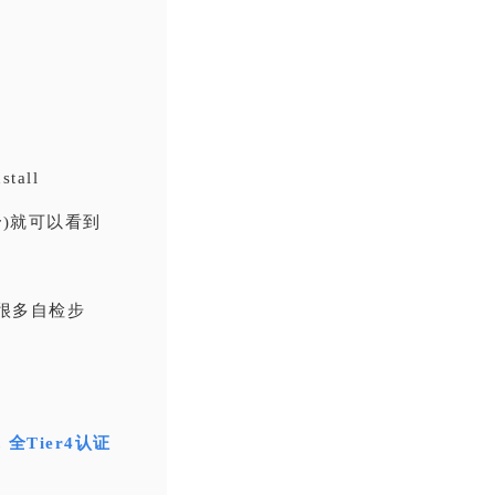
tall
er)就可以看到
很多自检步
Tier4认证