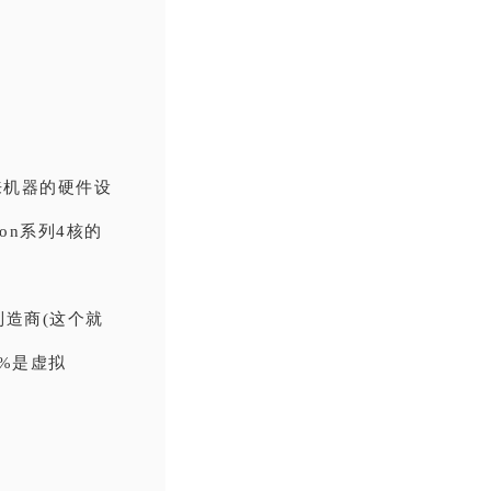
来机器的硬件设
on系列4核的
制造商(这个就
0%是虚拟