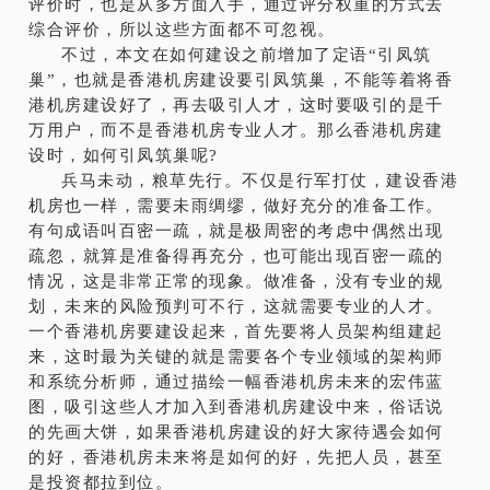
评价时，也是从多方面入手，通过评分权重的方式去
综合评价，所以这些方面都不可忽视。
不过，本文在如何建设之前增加了定语“引凤筑
巢”，也就是香港机房建设要引凤筑巢，不能等着将香
港机房建设好了，再去吸引人才，这时要吸引的是千
万用户，而不是香港机房专业人才。那么香港机房建
设时，如何引凤筑巢呢?
兵马未动，粮草先行。不仅是行军打仗，建设香港
机房也一样，需要未雨绸缪，做好充分的准备工作。
有句成语叫百密一疏，就是极周密的考虑中偶然出现
疏忽，就算是准备得再充分，也可能出现百密一疏的
情况，这是非常正常的现象。做准备，没有专业的规
划，未来的风险预判可不行，这就需要专业的人才。
一个香港机房要建设起来，首先要将人员架构组建起
来，这时最为关键的就是需要各个专业领域的架构师
和系统分析师，通过描绘一幅香港机房未来的宏伟蓝
图，吸引这些人才加入到香港机房建设中来，俗话说
的先画大饼，如果香港机房建设的好大家待遇会如何
的好，香港机房未来将是如何的好，先把人员，甚至
是投资都拉到位。