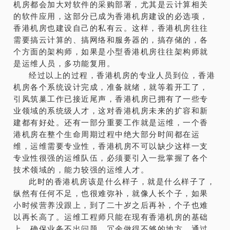
机房都会加大对软件的采购部署，尤其是云计算相关
的软件应用，这部分已成为香港机房建设的必选项，
香港机房也建设自己的私有云。这样，香港机房往往
需要搞云计算的、搞网络和服务器的，搞存储的，各
个方面的架构师，如果是小型香港机房往往架构师就
是运维人员，多功能复用。
经过以上的过程，香港机房的专业人员到位，香港
机房各个系统设计完成，准备就绪，就等着开工了，
引凤筑巢工作已接近尾声，香港机房已拥有了一些专
业领域的系统级人才，这对香港机房未来的扩容和新
建都有好处。还有一部分重要工作就是运维，一个香
港机房在整个生命周期过程中绝大部分时间都在运
维，运维需要专业性，香港机房不可以缺少这样一支
专业性很强的运维队伍，必须要引入一批掌握了各个
技术领域的，能力较强的运维人才。
此时的香港机房该是什么样子，就是什么样子了，
纵然有任何不足，也很难弥补，就像人长个子，如果
小时候营养没跟上，到了二十岁之后再补，个子也难
以再长高了。运维工程师只能在现有香港机房的基础
上，确保业务不出问题，冗余做得不够的地方，通过