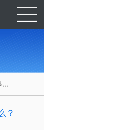
..
么？