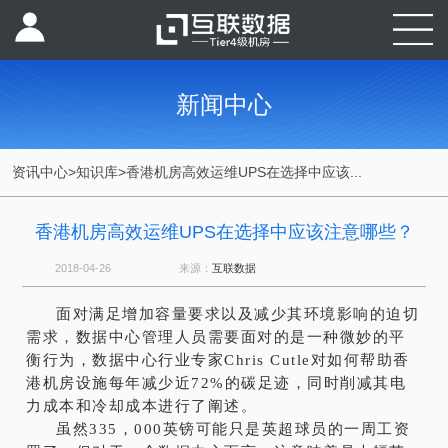
新闻中心
资讯中心
>
知识库
>
香港机房高效运维UPS在选择中应该...
香港机房高效运维UPS在选择中应该注意哪些？
2018-04-26
来源：
互联数据
面对满足增加容量要求以及减少其环境影响的迫切
需求，数据中心管理人员需要面对的是一种微妙的平
衡行为，数据中心行业专家Chris Cutle对如何帮助香
港机房设施每年减少近72%的碳足迹，同时削减其电
力成本和冷却成本进行了阐述。
虽然335，000英镑可能只是英超球员的一周工资