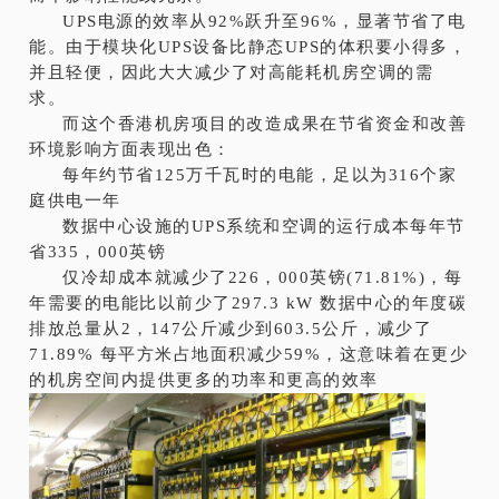
UPS电源的效率从92%跃升至96%，显著节省了电
能。由于模块化UPS设备比静态UPS的体积要小得多，
并且轻便，因此大大减少了对高能耗机房空调的需
求。
而这个香港机房项目的改造成果在节省资金和改善
环境影响方面表现出色：
每年约节省125万千瓦时的电能，足以为316个家
庭供电一年
数据中心设施的UPS系统和空调的运行成本每年节
省335，000英镑
仅冷却成本就减少了226，000英镑(71.81%)，每
年需要的电能比以前少了297.3 kW 数据中心的年度碳
排放总量从2，147公斤减少到603.5公斤，减少了
71.89% 每平方米占地面积减少59%，这意味着在更少
的机房空间内提供更多的功率和更高的效率