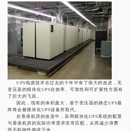
UPS电源技术在过去的十年中有了很大的改进，无
变压器的模块化UPS在效率、可靠性和可扩展性方面有
了巨大的飞跃。
因此，现有的体积庞大，基于变压器的静态UPS最
终将会被模块化UPS设备所取代。
在香港机房的改造中，采用模块化UPS系统的配置
与香港机房的实际功率需求非常匹配，从而减少浪费
而不影响性能或冗余。