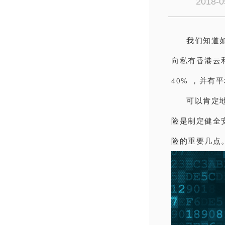
2018-0
我们知道
向私有香港云
40% ，并有
可以肯定
险是制定健全
险的重要几点