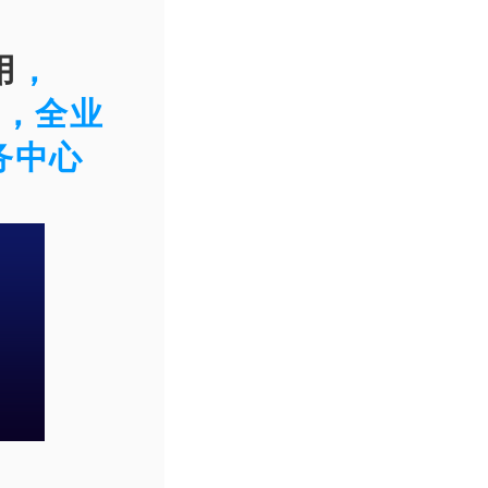
用
，
行，全业
务中心