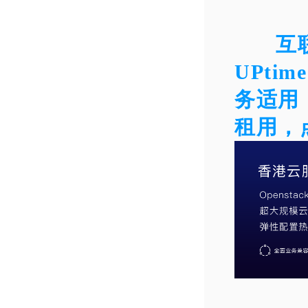
互
UPt
务适用
租用，