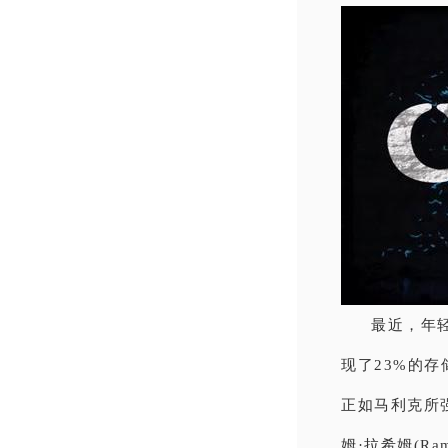
最近，年
现了23%的
正如马利克所
姆·拉希姆(R