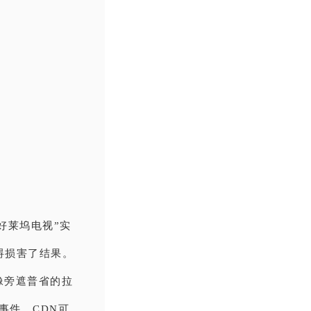
好莱坞电视”实
碍损害了结果。
像旁遮普省的拉
外事件，CDN可