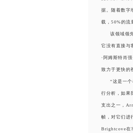
据。随着数字
载，50%的
该领域领先
它没有直接与客
·阿姆斯特肖
致力于更快的视
“这是一
行分析，如果
支出之一，Ar
帧，对它们进
Brightc