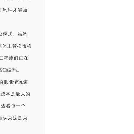
几秒钟才能加
2B模式。虽然
e媒体主管格雷格
工程师们正在
文感知编码。
的批准情况进
货成本是最大的
是查看每一个
他认为这是为