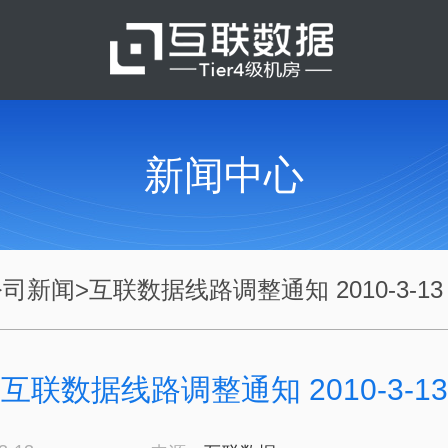
新闻中心
公司新闻
>
互联数据线路调整通知 2010-3-13
互联数据线路调整通知 2010-3-13