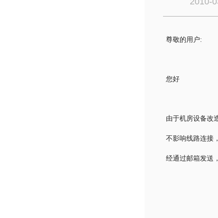
2010-0
尊敬的用户:
您好
由于机房设备改
不影响线路连接
经通过邮箱发送