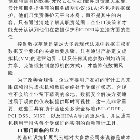
创建和拥有的数据(无论它在何处)最终负责至关重要。
云计算服务提供商的服务级别协议(SLA)不包括数据保
护。他们只负责保护云平台本身，而不是其中的内
容。只有通过清楚了解其职责范围，企业IT决策者才
能充分认识到他们在数据保护和GDPR等立法方面的责
任。
控制数据蔓延是满足大多数现代法规中数据主权和
数据安全要求的关键重要步骤。只有通过严格定义虚
拟机(VM)的运营边界，以及任何其他参数(例如访问、
共享、克隆或复制虚拟机的方式)，才能降低数据风
险。
为了改善合规性，企业需要用户友好的审计工具来
跟踪和报告虚拟机和数据始终处于受保护状态。合规
性不会给企业留下猜测的余地。数据安全解决方案通
过易于观察的仪表板提供即时可视性，这一点非常重
要。这些工具有助于验证众多安全标准(EU-GDPR、
PCI DSS、NIST，以及HIPAA等)的遵从性，并且通常
包括用于报告每个受保护的实例的自动审计工具。
IT部门面临的压力
将基础设施扩展到云端对大多数公司来说都是成本