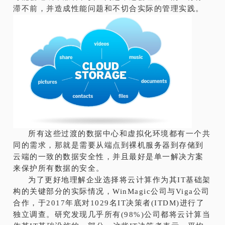
滞不前，并造成性能问题和不切合实际的管理实践。
所有这些过渡的数据中心和虚拟化环境都有一个共
同的需求，那就是需要从端点到裸机服务器到存储到
云端的一致的数据安全性，并且最好是单一解决方案
来保护所有数据的安全。
为了更好地理解企业选择将云计算作为其IT基础架
构的关键部分的实际情况，WinMagic公司与Viga公司
合作，于2017年底对1029名IT决策者(ITDM)进行了
独立调查。研究发现几乎所有(98%)公司都将云计算当