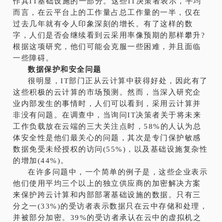
作其IT基础设施的一部分。这些IT决策者表示，平均
而言，在云平台上的工作量占总工作量的一半，仅在
过去几年就有令人印象深刻的增长。有了这样的数
字，人们是否会继续看到云采用率像预期的那样攀升?
根据这项研究，他们可能会克服一些困难，并且面临
一些障碍。
数据保护和安全问题
很明显，IT部门正从云计算中获得好处，因此有了
这些积极的云计算的市场预测。然而，当深入研究企
业内部发生的事情时，人们可以看到，采用云计算并
非没有问题。在调查中，当询问IT决策者关于将未来
工作负载放在云端的三大关注点时，58%的人认为总
体安全性是他们最关心的问题，其次是专门保护敏感
数据免受未经授权的访问(55%)，以及基础设施复杂性
的增加(44%)。
在许多问题中，一个简单的例子是，这些企业表示
他们使用平均三个以上的独立供应商的加密解决方案
来保护跨云计算和内部部署基础设施的数据。只有三
分之一(33%)的受访者表示数据只在云中存储和处理，
并被部分加密。39%的受访者承认在云中的虚拟机之