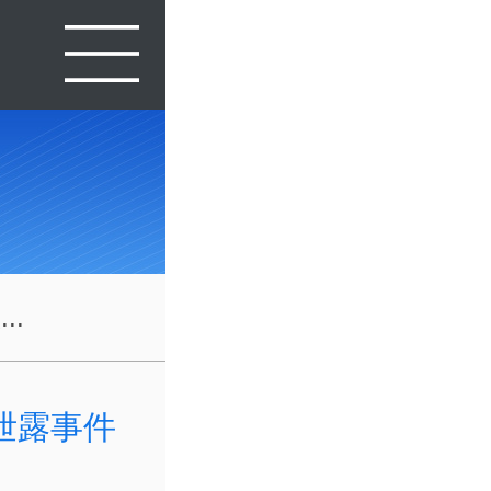
..
泄露事件