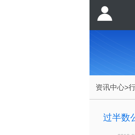
资讯中心
>
过半数