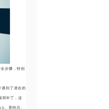
安全步骤，特别
一年遇到了潜在的
漏洞补丁，这
rch、英特尔、