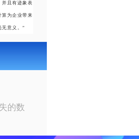
，并且有迹象表
计算为企业带来
无意义。”
丢失的数