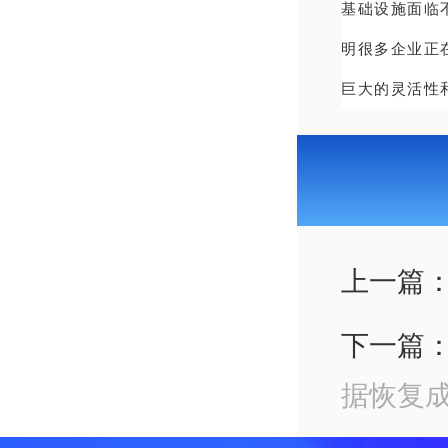
基础设施面临
明很多企业正
巨大的灵活性
上一篇
下一篇
据恢复