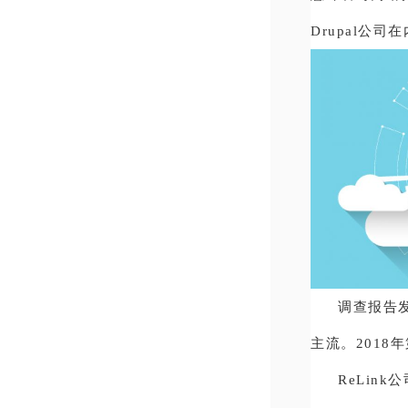
Drupal公
调查报告
主流。201
ReLin