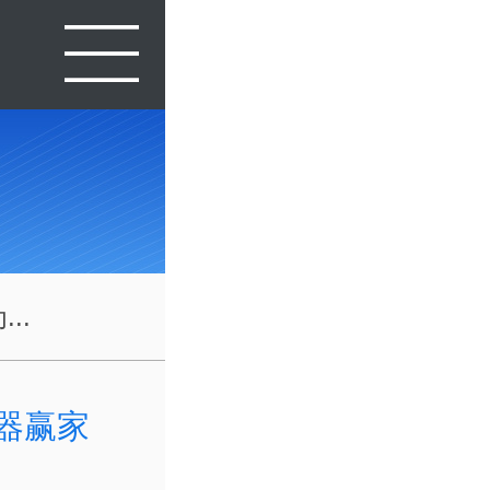
..
容器赢家