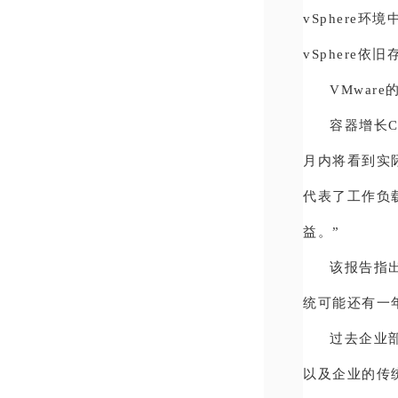
vSphere
vSphere依
VMwar
容器增长C
月内将看到实际
代表了工作负
益。”
该报告指出
统可能还有一
过去企业
以及企业的传