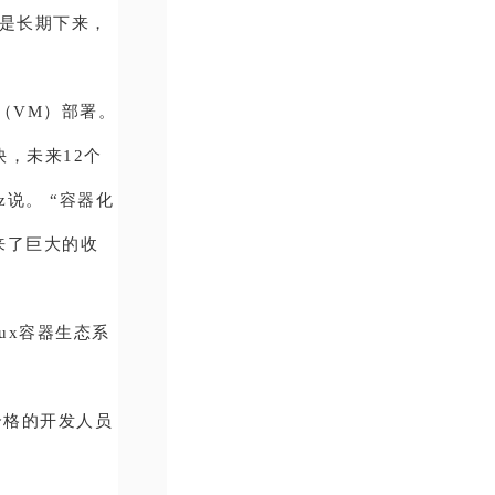
但是长期下来，
机（VM）部署。
快，未来12个
z说。 “容器化
来了巨大的收
ux容器生态系
合格的开发人员