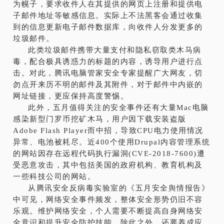
为幌子，要求收件人在其提供的网页上注册和提供电
子邮件地址等敏感信息。实际上不法黑客会通过收集
到的信息更新电子邮件数据库，向收件人分发更多的
垃圾邮件。
此类垃圾邮件携带大量支付和隐私窃取类木马病
毒，配合极具诱惑力的标题的内容，诱导用户进行点
击。对此，腾讯电脑管家安全专家提醒广大网友，切
勿点开来历不明的邮件及其附件，对于邮件中内嵌的
网址链接，更应保持高度警惕。
此外，五月值得关注的安全事件还有大量Mac电脑
感染新型门罗币挖矿木马，用户因下载安装盗版
Adobe Flash Player而中招，导致CPU电力使用情况
异常、电池被耗尽。近400个使用Drupal内容管理系统
的网站因存在远程代码执行漏洞(CVE-2018-7600)遭
受恶意攻击，其中包括美国的政府机构、教育机构及
一些科技公司的网站。
从腾讯安全反病毒实验室的《五月安全舆情报告》
中可见，网络安全事件频发，整体安全形势仍旧不容
乐观。维护网络安全，个人需要不断提高自身网络安
全意识和提升安全防护技能。除此之外，还要养成应