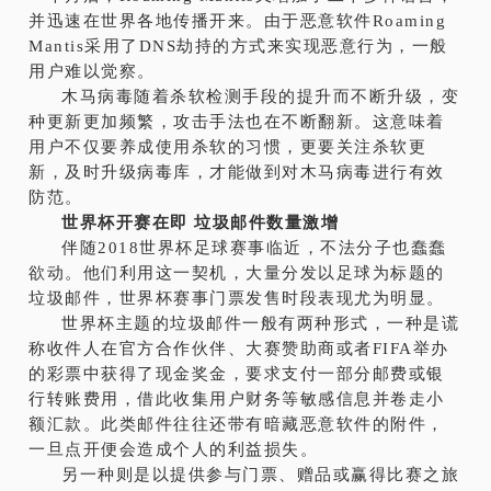
并迅速在世界各地传播开来。由于恶意软件Roaming
Mantis采用了DNS劫持的方式来实现恶意行为，一般
用户难以觉察。
木马病毒随着杀软检测手段的提升而不断升级，变
种更新更加频繁，攻击手法也在不断翻新。这意味着
用户不仅要养成使用杀软的习惯，更要关注杀软更
新，及时升级病毒库，才能做到对木马病毒进行有效
防范。
世界杯开赛在即 垃圾邮件数量激增
伴随2018世界杯足球赛事临近，不法分子也蠢蠢
欲动。他们利用这一契机，大量分发以足球为标题的
垃圾邮件，世界杯赛事门票发售时段表现尤为明显。
世界杯主题的垃圾邮件一般有两种形式，一种是谎
称收件人在官方合作伙伴、大赛赞助商或者FIFA举办
的彩票中获得了现金奖金，要求支付一部分邮费或银
行转账费用，借此收集用户财务等敏感信息并卷走小
额汇款。此类邮件往往还带有暗藏恶意软件的附件，
一旦点开便会造成个人的利益损失。
另一种则是以提供参与门票、赠品或赢得比赛之旅