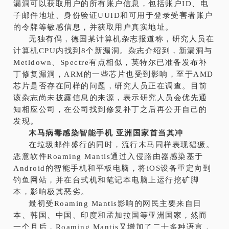
漏洞可以获取用户的所有账户信息，包括账户ID、电
子邮件地址、身份验证UUID和可用于登录受害者账户
的令牌等敏感信息，并获取用户真实地址。
无独有偶，德国某计算机杂志报道称，研究人员在
计算机CPU内找到8个新漏洞。杂志介绍到，新漏洞与
Metldown、Spectre有点相似，英特尔已准备发布补
丁修复漏洞，ARM的一些芯片也受到影响，至于AMD
芯片是否存在同样的问题，研究人员正在调查。目前
该杂志尚未披露信息的来源，表示研究人员会优先通
知相应公司，在公司找到修复补丁之后再公开自己的
发现。
木马病毒感染智能手机 亚洲国家首当其冲
在垃圾邮件盛行的同时，流行木马同样表现猖獗。
恶意软件Roaming Mantis通过入侵路由器感染基于
Android的智能手机和平板电脑，将iOS设备重定向到
钓鱼网站，并在台式机和笔记本电脑上运行挖矿脚
本，影响极其恶劣。
最初受Roaming Mantis影响的网民主要来自日
本、韩国、中国、印度和孟加拉国等亚洲国家，然而
一个月后，Roaming Mantis又增加了二十多种语言，