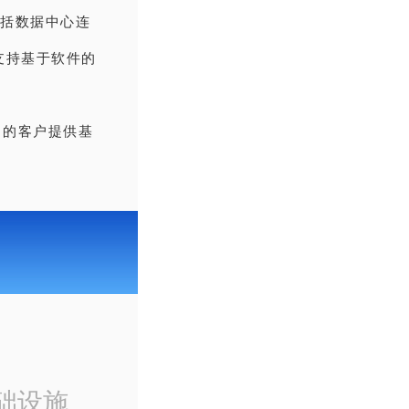
包括数据中心连
FV支持基于软件的
自的客户提供基
基础设施