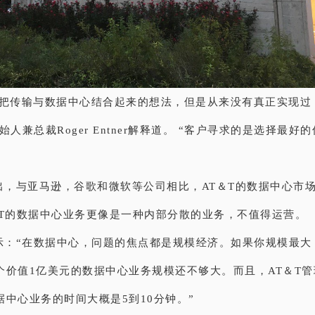
把传输与数据中心结合起来的想法，但是从来没有真正实现过，”
s的创始人兼总裁Roger Entner解释道。 “客户寻求的是选择最
r指出，与亚马逊，谷歌和微软等公司相比，AT＆T的数据中心市
＆T的数据中心业务更像是一种内部分散的业务，不值得运营。
r表示：“在数据中心，问题的焦点都是规模经济。如果你规模最
个价值1亿美元的数据中心业务规模还不够大。而且，AT＆T
据中心业务的时间大概是5到10分钟。”