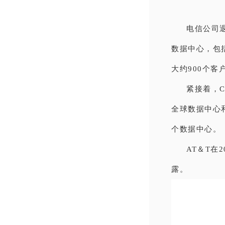
电信公司退
数据中心，包
大约900个客
紧接着，C
全球数据中心
个数据中心。
AT＆T在
露。