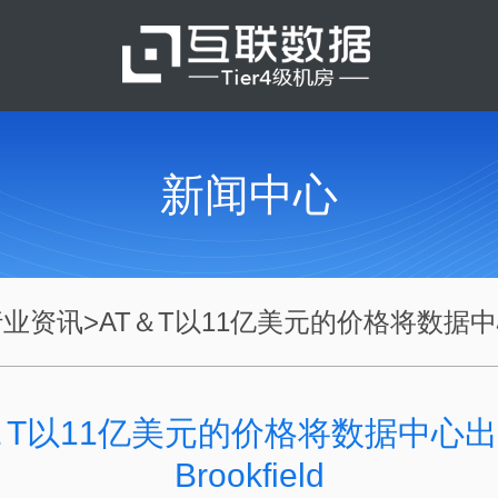
新闻中心
行业资讯
>
AT＆T以11亿美元的价格将数据中心
＆T以11亿美元的价格将数据中心
Brookfield