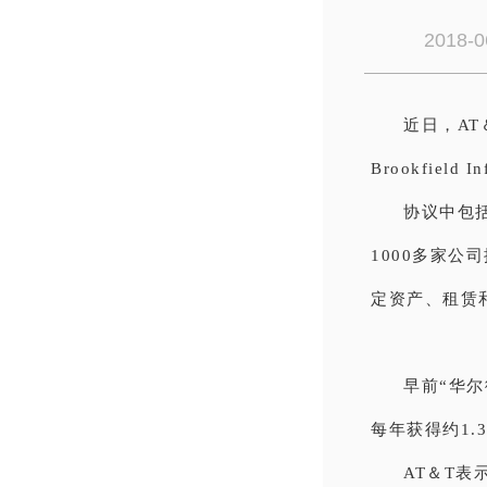
2018-0
近日，A
Brookfield In
协议中包
1000多家
定资产、租赁和
早前“华尔
每年获得约1.
AT＆T