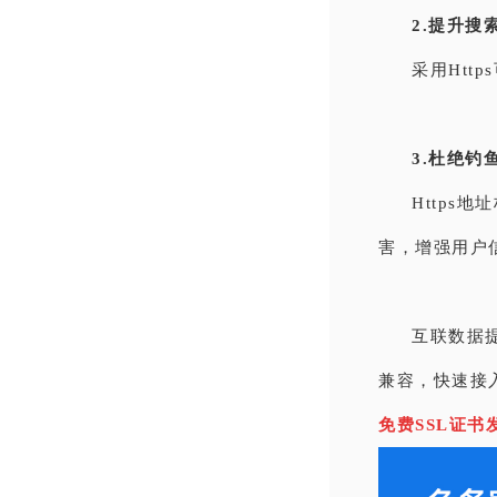
2.提升搜
采用Htt
3.杜绝钓
Http
害，增强用户
互联数据
兼容，快速接
免费SSL证书