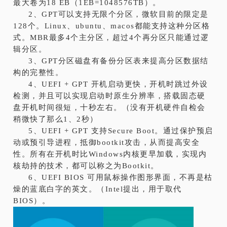
最大卷为18 EB（1EB=1048576TB）。
2、GPT可以支持无限个分区，微软目前的限定是
128个。Linux、ubuntu、macos都能支持这种分区格
式。MBR最多4个主分区，超过4个再分区只能通过逻
辑分区。
3、GPT分区磁盘有备份分区表来提高分区数据结
构的完整性。
4、UEFI + GPT 开机启动更快，开机时跳过外设
检测，并且可以实现启动时原生分辨率，搭载固态硬
盘开机时间很短，十秒左右。（没有开机硬件自检会
稍微快了那么1、2秒）
5、UEFI + GPT 支持Secure Boot。通过保护预启
动或预引导进程，抵御bootkit攻击，从而提高安全
性。所有在开机时比Windows内核更早加载，实现内
核劫持的技术，都可以称之为Bootkit。
6、UEFI BIOS 可用鼠标操作图形界面，不再是枯
燥的蓝底白字的英文。（Intel提出，用于取代
BIOS）。