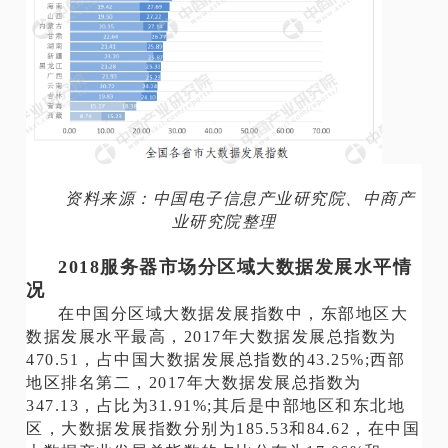
资料来源：中国电子信息产业研究院、中商产
业研究院整理
2018服务器市场
分区域大数据发展水平情
况
在中国分区域大数据发展指数中，东部地区大
数据发展水平最高，2017年大数据发展总指数为
470.51，占中国大数据发展总指数的43.25%;西部
地区排名第二，2017年大数据发展总指数为
347.13，占比为31.91%;其后是中部地区和东北地
区，大数据发展指数分别为185.53和84.62，在中国