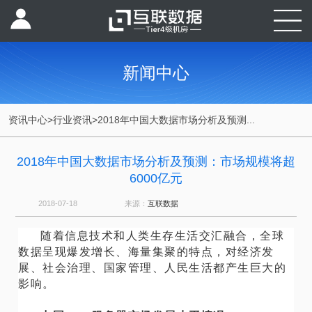
新闻中心
资讯中心
>
行业资讯
>
2018年中国大数据市场分析及预测...
2018年中国大数据市场分析及预测：市场规模将超
6000亿元
2018-07-18
来源：
互联数据
随着信息技术和人类生存生活交汇融合，全球
数据呈现爆发增长、海量集聚的特点，对经济发
展、社会治理、国家管理、人民生活都产生巨大的
影响。