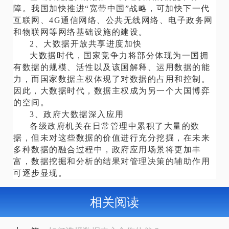
障。我国加快推进“宽带中国”战略，可加快下一代
互联网、4G通信网络、公共无线网络、电子政务网
和物联网等网络基础设施的建设。
2、大数据开放共享进度加快
大数据时代，国家竞争力将部分体现为一国拥
有数据的规模、活性以及该国解释、运用数据的能
力，而国家数据主权体现了对数据的占用和控制。
因此，大数据时代，数据主权成为另一个大国博弈
的空间。
3、政府大数据深入应用
各级政府机关在日常管理中累积了大量的数
据，但未对这些数据的价值进行充分挖掘，在未来
多种数据的融合过程中，政府应用场景将更加丰
富，数据挖掘和分析的结果对管理决策的辅助作用
可逐步显现。
相关阅读