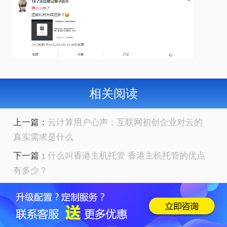
相关阅读
上一篇：
云计算用户心声：互联网初创企业对云的
真实需求是什么
下一篇：
什么叫香港主机托管 香港主机托管的优点
有多少？