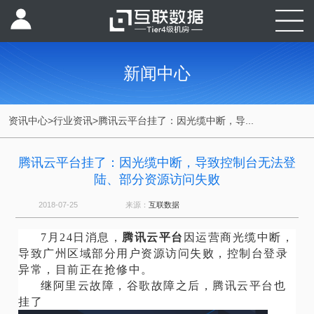
新闻中心
资讯中心
>
行业资讯
>
腾讯云平台挂了：因光缆中断，导...
腾讯云平台挂了：因光缆中断，导致控制台无法登
陆、部分资源访问失败
2018-07-25
来源：
互联数据
7月24日消息，
腾讯云平台
因运营商光缆中断，
导致广州区域部分用户资源访问失败，控制台登录
异常，目前正在抢修中。
继阿里云故障，谷歌故障之后，腾讯云平台也
挂了