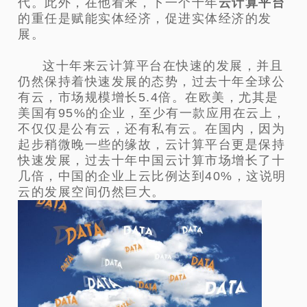
代。此外，在他看来，下一个十年
云计算平台
的重任是赋能实体经济，促进实体经济的发
展。
这十年来云计算平台在快速的发展，并且
仍然保持着快速发展的态势，过去十年全球公
有云，市场规模增长5.4倍。在欧美，尤其是
美国有95%的企业，至少有一款应用在云上，
不仅仅是公有云，还有私有云。在国内，因为
起步稍微晚一些的缘故，云计算平台更是保持
快速发展，过去十年中国云计算市场增长了十
几倍，中国的企业上云比例达到40%，这说明
云的发展空间仍然巨大。