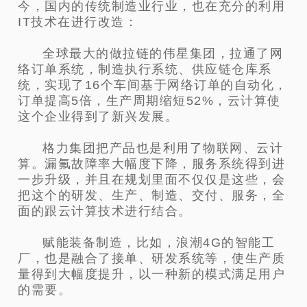
今，国内的传统制造业行业，也在充分的利用
IT技术在进行改造：
全球最大的做拉链的伟星集团，拉通了网
络订单系统，制造执行系统、供应链仓库系
统，实现了16个车间基于网络订单的自动化，
订单提高5倍，生产周期缩短52%，云计算使
这个企业得到了新兴发展。
格力集团把产品也是利用了物联网、云计
算。漏氟故障率大幅度下降，服务系统得到进
一步升级，并且在规划里面不仅仅是这些，会
把这个的研发、生产、制造、交付、服务，全
面的跟云计算技术进行结合。
赋能装备制造，比如，浪潮4G的智能工
厂，也是融合了接单、研发系统等，使生产质
量得到大幅度提升，以一种新的模式满足用户
的需要。