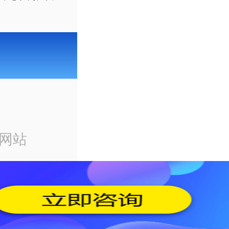
。
源网站