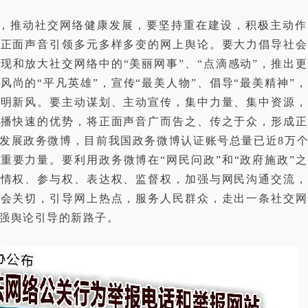
，推动社交网络健康发展，要坚持重在建设，积极主动作
以正面声音引领多元多样多变的网上舆论。要大力倡导社会
现和放大社交网络中的“美丽网事”、“点滴感动”，推出
风尚的“平凡英雄”，宣传“最美人物”、倡导“最美精神”
文明新风。要主动谋划、主动宣传，集中力量、集中资源，
传播快速的优势，将正面声音广而告之、传之于众，形成正
发展政务微博，目前我国政务微博认证账号总量已近8万
重要力量。要利用政务微博在“网民问政”和“政府施政”
知情权、参与权、表达权、监督权，加强与网民沟通交流，
社会关切，引导网上热点，服务人民群众，走出一条社交网
强舆论引导的新路子。