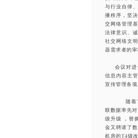
与行业自律
播秩序，坚
交网络管理
法律意识、
社交网络文
器需求者的审
会议对进
信息内容主
宣传管理各项
随着Ti
联数据
率先对
级升级 ，替
金又聘请了数
机房的T4级