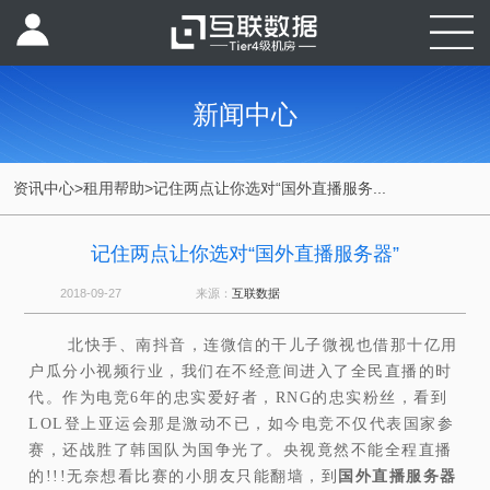
新闻中心
资讯中心
>
租用帮助
>
记住两点让你选对“国外直播服务...
记住两点让你选对“国外直播服务器”
2018-09-27
来源：
互联数据
北快手、南抖音，连微信的干儿子微视也借那十亿用
户瓜分小视频行业，我们在不经意间进入了全民直播的时
代。作为电竞6年的忠实爱好者，RNG的忠实粉丝，看到
LOL登上亚运会那是激动不已，如今电竞不仅代表国家参
赛，还战胜了韩国队为国争光了。央视竟然不能全程直播
的!!!无奈想看比赛的小朋友只能翻墙，到
国外直播服务器