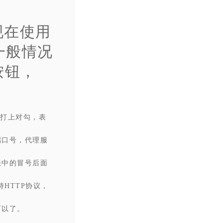
现在使用
一般情况
按钮，
，打上对勾，表
端口号，代理服
法中的冒号后面
持HTTP协议，
可以了。