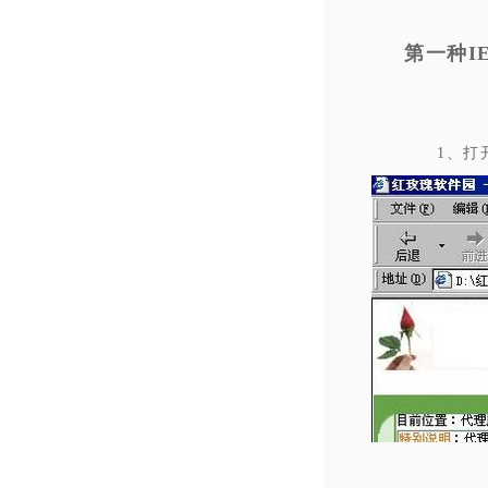
第一种I
1、打