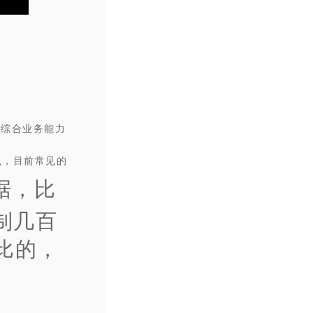
供综合业务能力
么，目前常见的
据，比
制几百
比的，