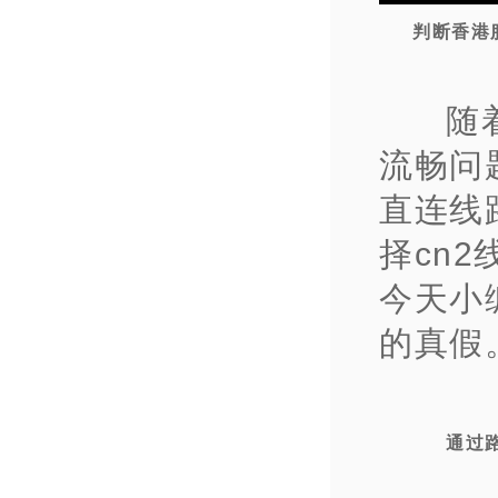
判断香港
随
流畅问
直连线
择cn
今天小
的真假
通过