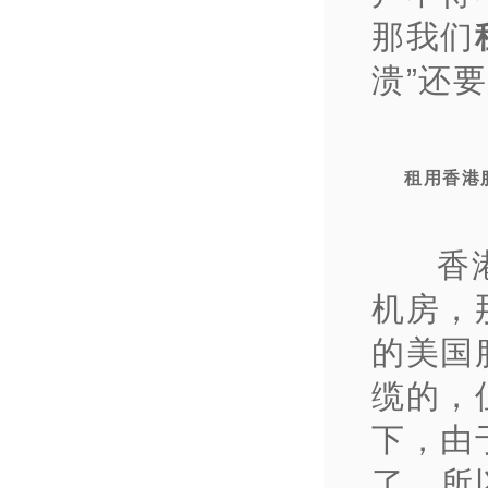
那我们
溃”还
租用香港
香
机房，
的美国
缆的，
下，由
了。所