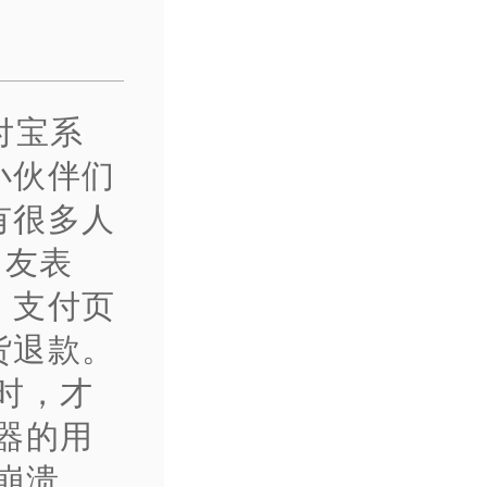
付宝系
小伙伴们
有很多人
网友表
，支付页
货退款。
时，才
器的用
崩溃，