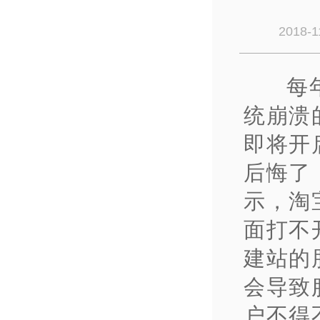
2018-1
每
统崩溃
即将开
后悔了
示，淘
面打不
建站的
会导致
户不得