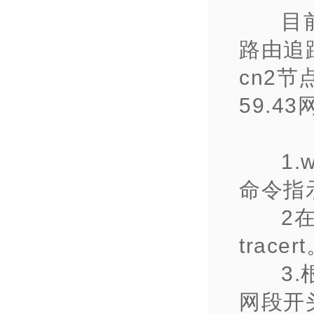
目
路由追
cn2
59.4
1
命令指
2
tracer
3
网段开头