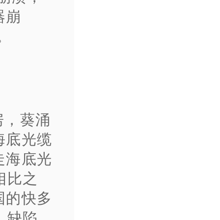
器崩
。
房，葵涌
海底光缆
走海底光
相比之
国的快多
，缺陷