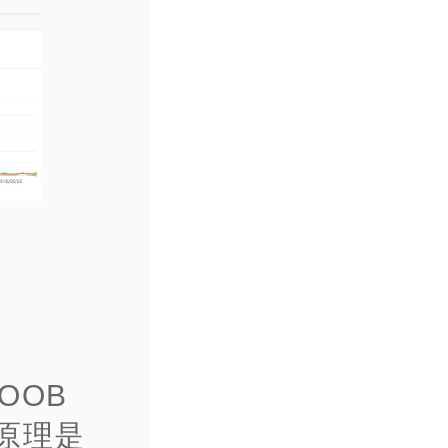
OOB
的原理是