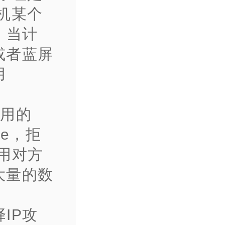
算机某个
)，当计
或者蓝屏
用
使用的
ice，拒
用对方
大量的数
择IP攻