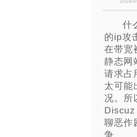
2019-0
什
的ip
在带宽
静态网
请求占
太可能
况。
所
Disc
聊恶作
争。