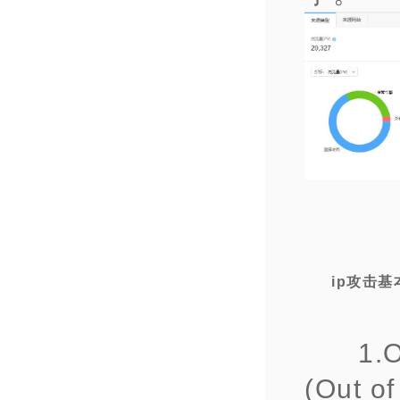
ip攻击
1
(Out