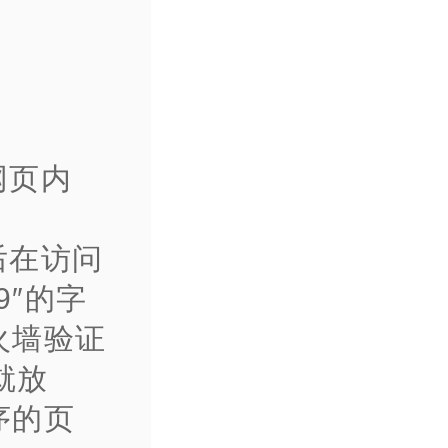
网页内
后在访问
9″的字
火墙验证
，就放
序的页