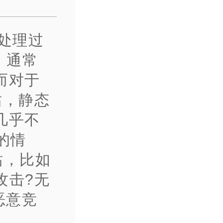
处理过
，通常
而对于
站，静态
几乎不
的情
站，比如
在攻击?无
恶意竞