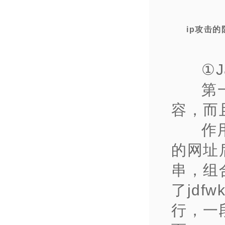
ip攻击
①J
第
容，而
作
的网址后
串，组
了jdf
行，一