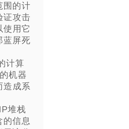
范围的计
验证攻击
以使用它
部蓝屏死
方的计算
击的机器
而造成系
/IP堆栈
含的信息