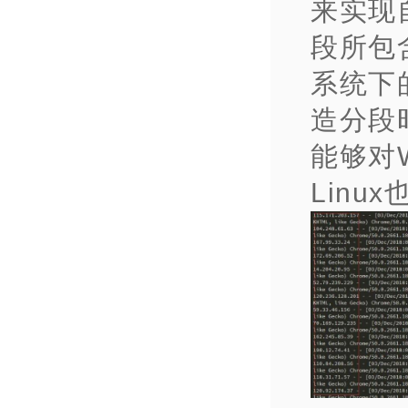
来实现
段所包
系统下
造分段
能够对W
Linu