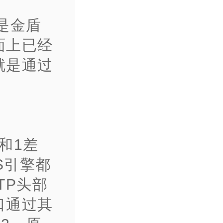
是金盾
面上已经
就是通过
和1差
S引擎都
TP头部
口通过其