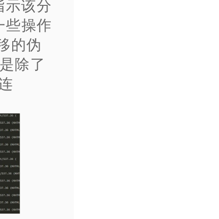
指示该分
一些操作
偏移的伪
点是除了
，连