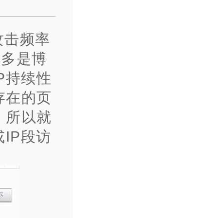
攻击频率
，多是博
P持续性
存在的页
，所以就
或IP段访