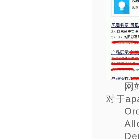
网
对于ap
Or
All
De