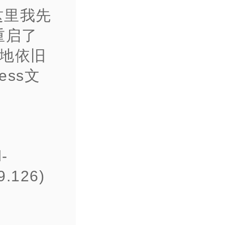
这里我先
重启了
本地依旧
ess文
-
.126)