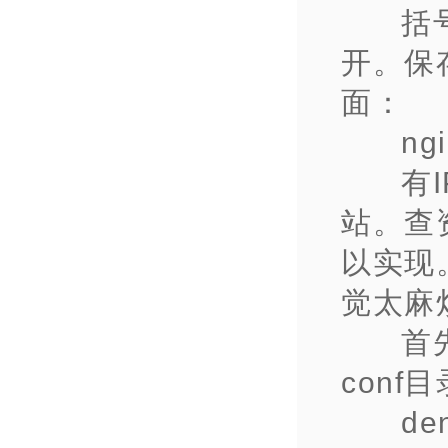
括
开。保
面：
ng
有
站。查资
以实现。
觉太麻烦
首
conf目
de