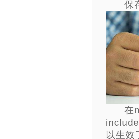
保
在n
inclu
以生效