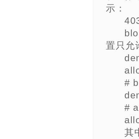
示：
40
bl
置只允
den
all
# b
den
# a
all
其中