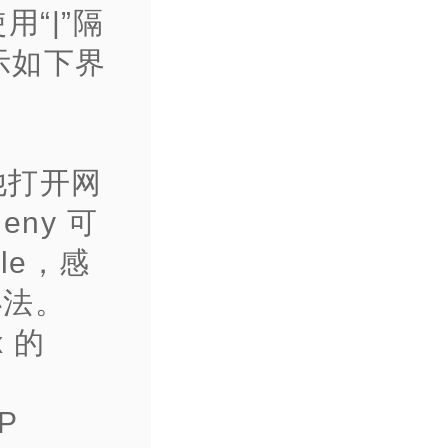
“|”隔
示如下界
他打开网
eny 可
le，感
办法。
 的
P