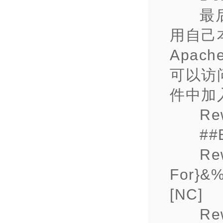
最
用自己
Apa
可以访问
件中加
Re
##B
Re
For}&
[NC]
Rew