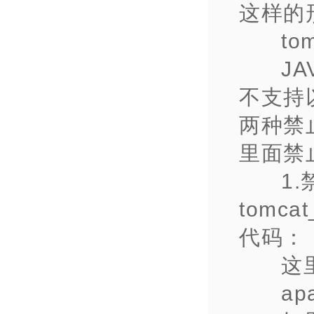
这样的
to
J
不支持以
两种禁止
里面禁
1.
tomca
代码：
这
a