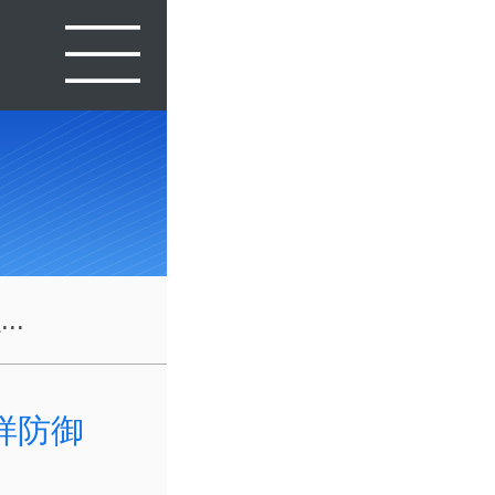
..
样防御