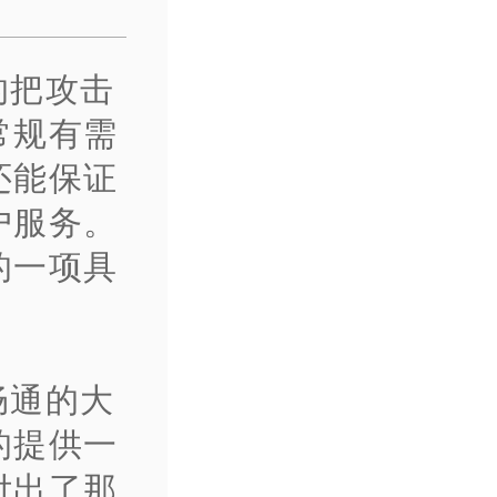
的把攻击
常规有需
还能保证
户服务。
的一项具
畅通的大
的提供一
付出了那