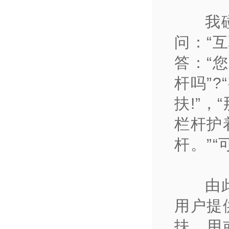
我
问：“
答：“您
杆吗”?
扶!”
栏杆护
杆。”“
由
用户提
扶，用