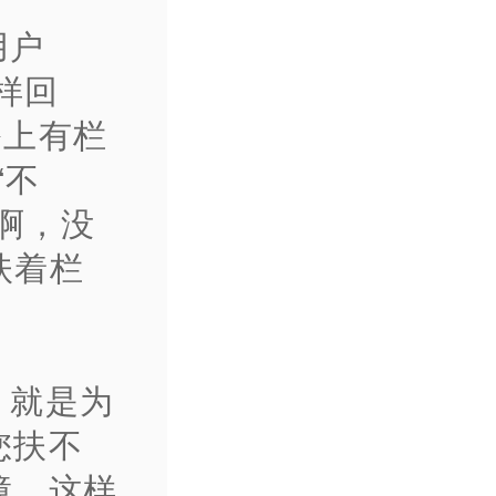
用户
样回
桥上有栏
“不
用啊，没
扶着栏
，就是为
您扶不
障，这样