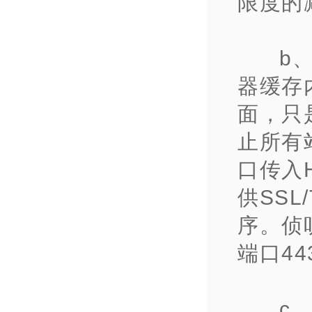
限度的
b
器缓存
面，只是
止所有站
口传入
供SS
序。侦
端口44
c