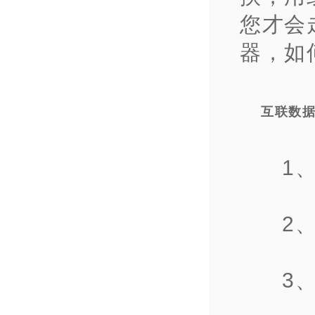
您才会
器，如
互联数
1
2
3、