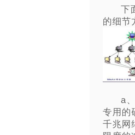
下
的细节
a
专用的
千兆网络