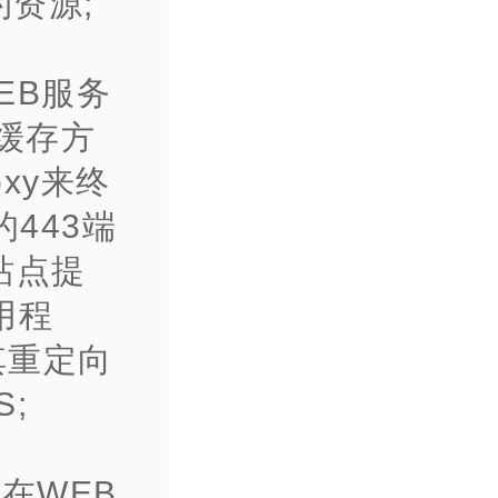
资源;
EB服务
缓存方
xy来终
的443端
站点提
用程
其重定向
;
行在WEB