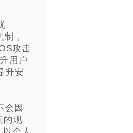
优
机制，
OS攻击
提升用户
提升安
不会因
问的现
。以个人