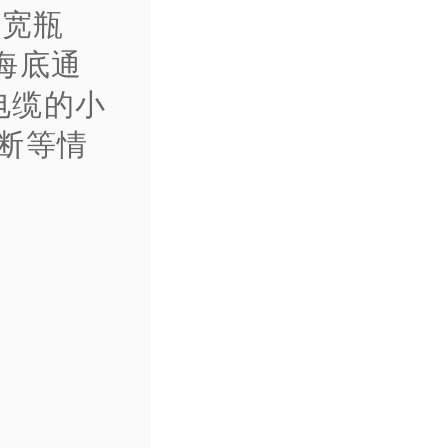
带宽瓶
海底通
电缆的小
中断等情