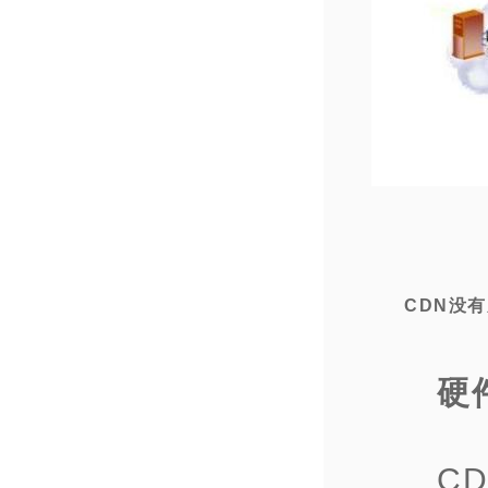
CDN没
硬
C