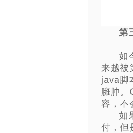
第
如
来越被
jav
臃肿。
容，不
如
付，但