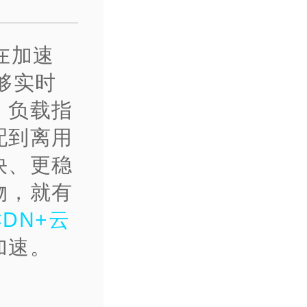
在加速
够实时
、负载指
配到离用
快、更稳
物，就有
CDN+云
加速。