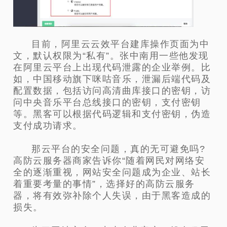
目前，阿里云云效平台建库操作页面为中
文，默认权限为“私有”。张中南用一些他发现
在阿里云平台上出现代码泄露的企业举例。比
如，中国移动旗下咪咕音乐，泄漏后端代码及
配置数据，包括访问高清曲库接口的密钥，访
问中央音乐平台总线接口的密钥，支付密钥
等。黑客可以根据代码逻辑和支付密钥，伪造
支付成功请求。
那云平台的安全问题，真的无可避免吗?
高防云服务器商家告诉你“随着网民对网络安
全的逐渐重视，网站安全问题成为企业、站长
着重要考量的事情”，选择好的高防云服务
器，将有效弥补除个人失误，由于黑客造成的
损失。