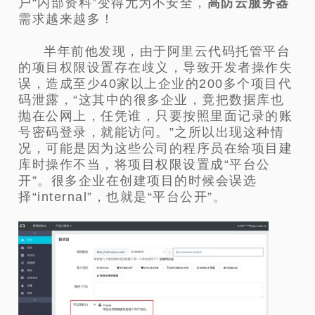
户“内部资料”变得尤为不安全，
高防云服务器
需求越来越多！
半年前他发现，由于阿里云代码托管平台
的项目权限设置存在歧义，导致开发者操作失
误，造成至少40家以上企业的200多个项目代
码泄露，“这其中的很多企业，竟把数据库也
抛在公网上，任凭谁，只要按照里面记录的账
号密码登录，就能访问。”之所以出现这种情
况，可能是因为这些公司的程序员在给项目建
库时操作不当，将项目权限设置成“平台公
开”。很多企业在创建项目的时候会误选
择“internal”，也就是“平台公开”。