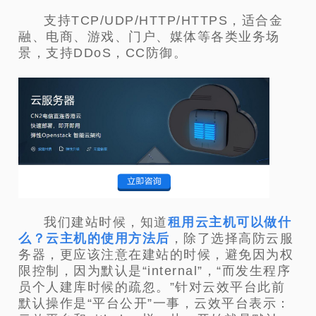
支持TCP/UDP/HTTP/HTTPS，适合金
融、电商、游戏、门户、媒体等各类业务场
景，支持DDoS，CC防御。
我们建站时候，知道
租用云主机可以做什
么？云主机的使用方法后
，
除了选择高防云服
务器，更应该注意在建站的时候，避免因为权
限控制，因为默认是“internal”，“而发生程序
员个人建库时候的疏忽。”针对云效平台此前
默认操作是“平台公开”一事，云效平台表示：