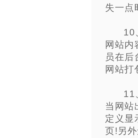
失一点
1
网站内容
员在后
网站打
1
当网站出
定义显
页!另