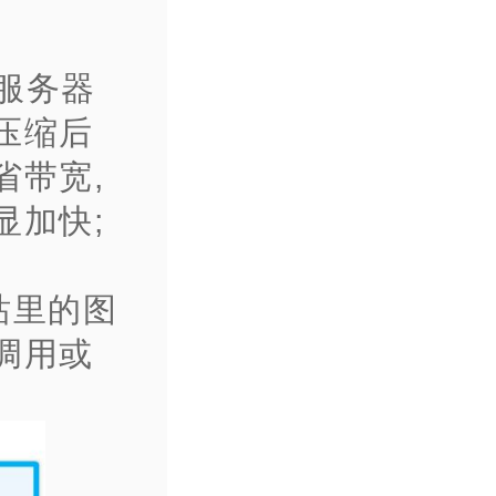
在服务器
压缩后
省带宽,
显加快;
站里的图
调用或