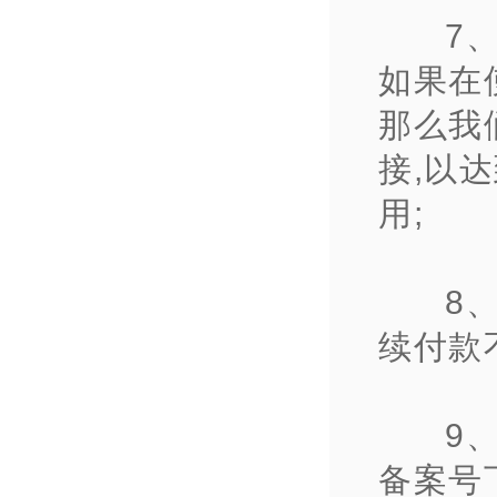
7
如果在
那么我
接,以
用;
8
续付款
9
备案号