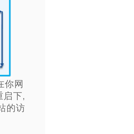
 在你网
启下,
站的访