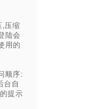
压,压缩
,登陆会
使用的
问顺序:
后台自
陋的提示