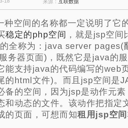
3-18
来源：
互联数据
一种空间的名称都一定说明了它
买
稳定的php空间
，就是jsp空间
的全称为：java server pages(
va服务器页面)，既然它是java的
能支持java的代码编写的web页面
的html文件)。而且jsp空间是J
必备的空间，因为jsp是动作元素
态和动态的文件。该动作把指定
成的页面，可想而知
租用jsp空间