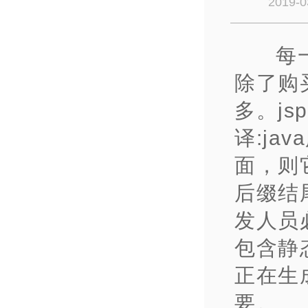
2019-0
每
除了购
多。jsp
译:ja
面，则它
后缀结尾
发人员
包含静
正在生
要。