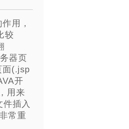
的作用，
比较
翻
服务器页
(.jsp
AVA开
，用来
文件插入
非常重