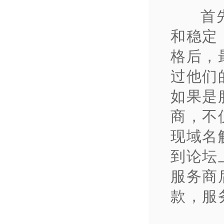
首
和稳定
格后，
过他们
如果是
商，不
现域名
到论坛
服务商
款，服