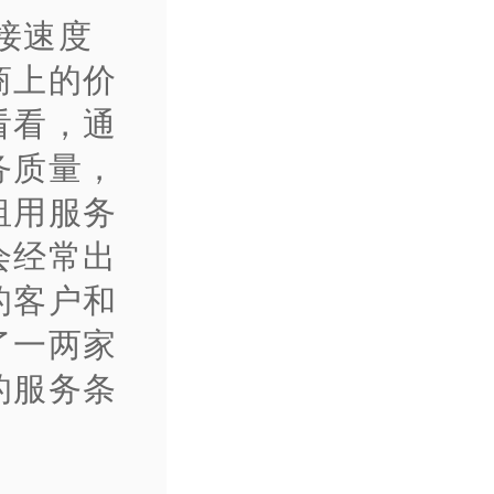
接速度
商上的价
看看，通
务质量，
租用服务
会经常出
的客户和
了一两家
的服务条