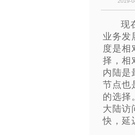
2019-0
现
业务发
度是相
择，相
内陆是
节点也
的选择
大陆访
快，延