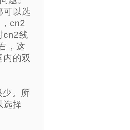
那可以选
，cn2
cn2线
左右，这
国内的双
很少。所
以选择