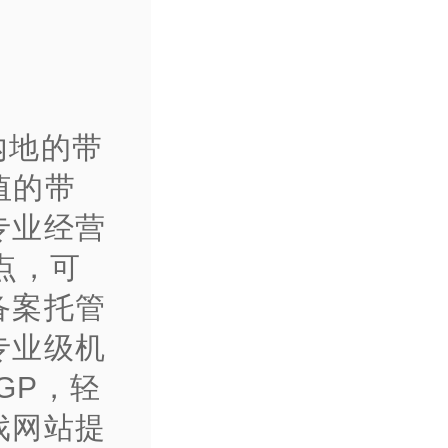
内地的带
值的带
专业经营
点，可
备案托管
专业级机
GP，轻
戏网站提