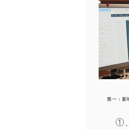
第一：影
①