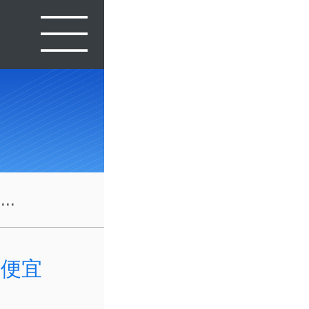
..
器便宜