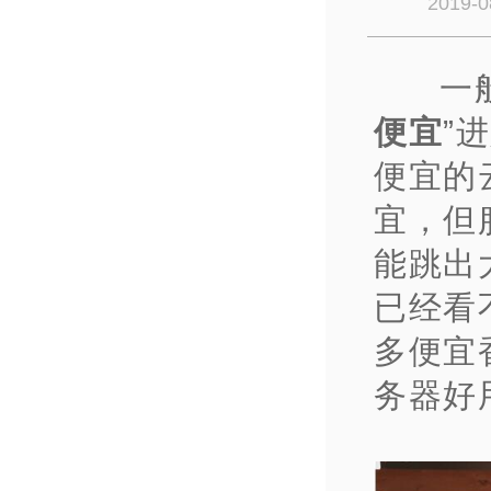
2019-0
一
便宜
”
便宜的
宜，但
能跳出
已经看
多便宜
务器好