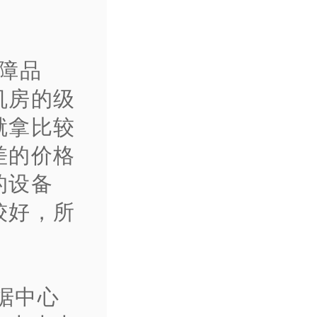
障品
机房的级
就拿比较
差的价格
的设备
较好，所
据中心