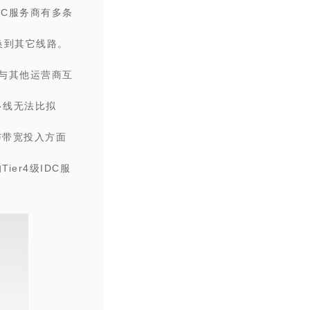
DC服务商有多条
换到其它线路。
络与其他运营商互
多线无法比拟
与带宽投入方面
er4级IDC服