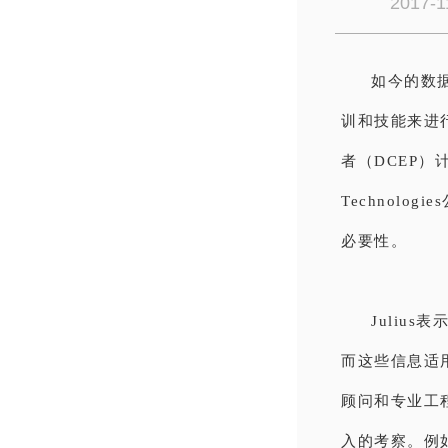
2017-1
如今的
数
训和技能来进
者（DCEP）计
Technolo
必要性。
Juliu
而这些信息适
顾问和专业工
入的考察。例