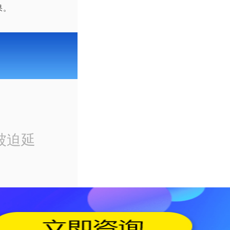
果。
被迫延