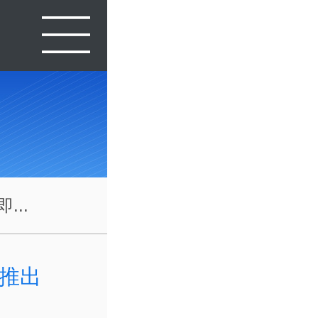
...
将推出