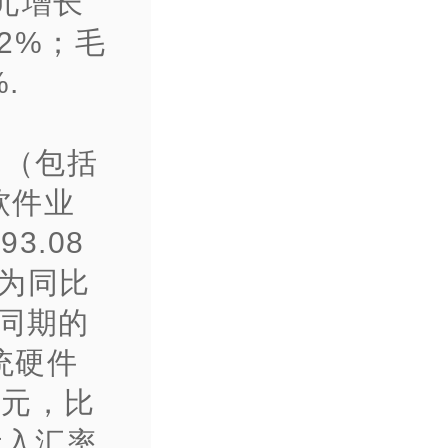
美元增长
2%；毛
.
门（包括
软件业
3.08
为同比
年同期的
统硬件
美元，比
计入汇率