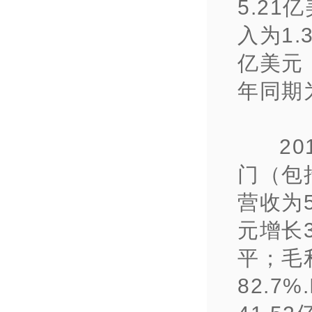
5.21
入为1.
亿美元
年同期为
2
门（包
营收为5
元增长
平；毛
82.7