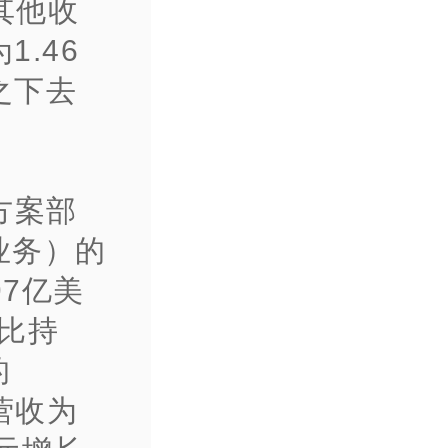
其他收
.46
之下去
方案部
业务）的
97亿美
比持
的
营收为