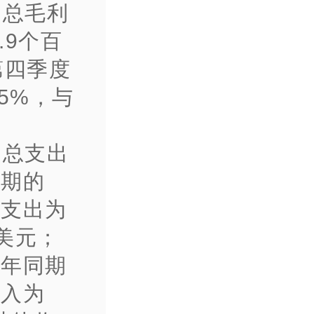
的总毛利
.9个百
第四季度
5%，与
的总支出
同期的
政支出为
亿美元；
去年同期
收入为