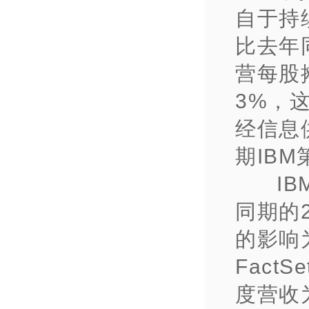
自于持
比去年
营每股
3%，
经信息
期IBM
I
同期的
的影响
Fact
度营收为