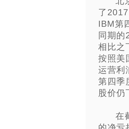
北
了20
IBM第
同期的2
相比之
按照美
运营利
第四季
股价仍
在
的净亏损