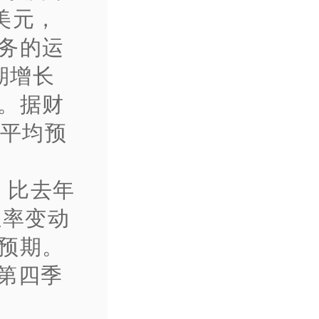
美元，
务的运
期增长
。据财
师平均预
元，比去年
汇率变动
预期。
M第四季