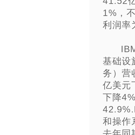
41.5
1%，
利润率为
I
基础设
务）营收
亿美元
下降4
42.9
和操作
去年同