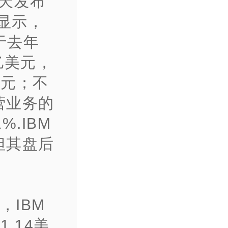
今天发布
显示，
于去年
4亿美元，
美元；不
营业务的
.IBM
但其盘后
，IBM
.14美