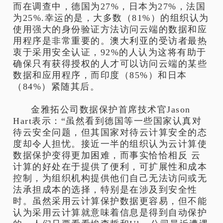
而在调查中，德国为27%，日本为27%，法国
为25%.幸运的是，大多数（81%）的组织认为
使用强大的身份验证方法访问云端的数据和应
用程序是非常重要的。澳大利亚的受访者最热
衷于采用安全认证，92%的人认为这将有助于
确保只有获得授权的人才可以访问云端的某些
数据和应用程序，而印度（85%）和日本
（84%）紧随其后。
金雅拓公司数据保护首席技术官Jason
Hart表示：“虽然看到德国等一些国家认真对
待云安全问题，但其国家对待云计算安全的态
度却令人担忧。接近一半的组织认为云计算使
数据保护变得更加困难，而事实恰恰相反 云
计算的好处在于提供了便利，可扩展性和成本
控制，为组织机构提供他们自己无法访问或无
法承担成本的选择，特别是在涉及到安全性
时。虽然采用云计算保护数据更容易，但不能
认为采用云计算就意味着信息是得到自动保护