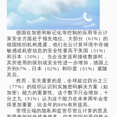
德国在加密和标记化等控制的应用等云计
算安全方面处于领先地位。大部分（61%）的
德国组织机构透露，他们在云计算环境中存储
敏感或机密信息的安全性要高于美国（51%）
和日本（50%）。当企业发送和接收数据时，
其所使用的级别或安全性进一步增加，德国上
升到67%，日本（62%）和印度（61%）紧随
其后。
然而，至关重要的是，全球超过四分之三
（77%）的组织认识到实施密码解决方案（如
加密）能力的重要性。这个数字只会增加，十
分之九（91%）认为这个能力在未来两年会变
得更加重要，比去年的86%有所提高。
管理云端的隐私和监管尽管云计算的普及
和带来的好处越来越多，但各组织似乎仍然十