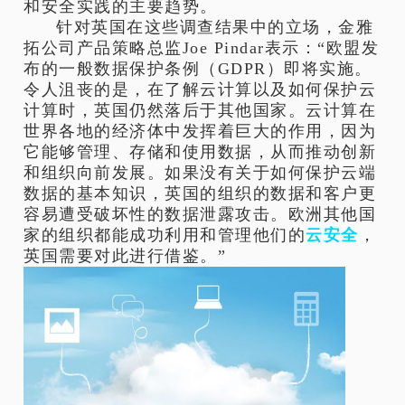
和安全实践的主要趋势。
针对英国在这些调查结果中的立场，金雅
拓公司产品策略总监Joe Pindar表示：“欧盟发
布的一般数据保护条例（GDPR）即将实施。
令人沮丧的是，在了解云计算以及如何保护云
计算时，英国仍然落后于其他国家。云计算在
世界各地的经济体中发挥着巨大的作用，因为
它能够管理、存储和使用数据，从而推动创新
和组织向前发展。如果没有关于如何保护云端
数据的基本知识，英国的组织的数据和客户更
容易遭受破坏性的数据泄露攻击。欧洲其他国
家的组织都能成功利用和管理他们的
云安全
，
英国需要对此进行借鉴。”