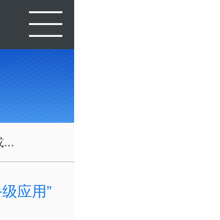
..
手级应用”