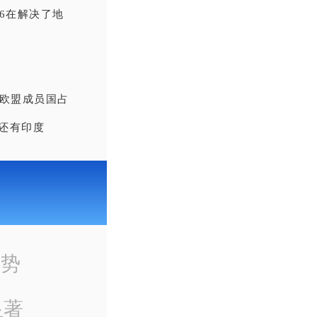
6在解决了地
，欧盟成员国占
还有印度
趋势
显著