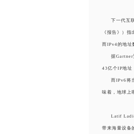
下一代互联
《报告》）指
而IPv4的地
据Gart
43亿个IP地
而IPv6
味着，地球上
Latif
带来海量设备