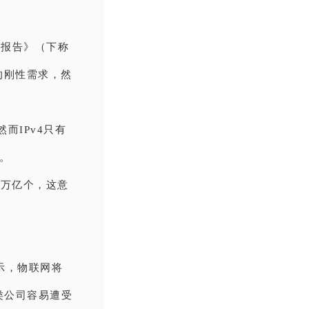
持度报告》（下称
的刚性需求，然
然而IPv4只有
%。
40万亿个，这意
表示，物联网将
类公司容易遭受