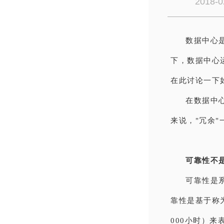
2018-0
数据
中心
下，数据中心
在此讨论一下
在数据中
来说，"冗余
可靠性不
可靠性是
靠性是基于称
000小时）