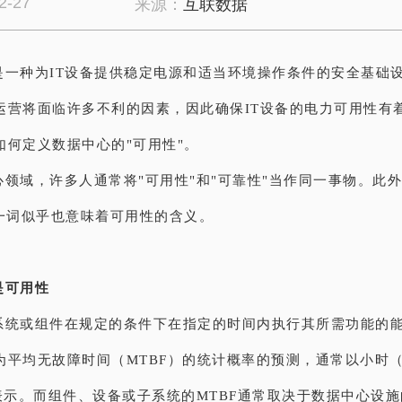
2-27
来源：
互联数据
是一种为IT设备提供稳定电源和适当环境操作条件的安全基础
运营将面临许多不利的因素，因此确保IT设备的电力可用性有
如何定义数据中心的"可用性"。
心领域，许多人通常将"可用性"和"可靠性"当作同一事物。此
"一词似乎也意味着可用性的含义。
是可用性
系统或组件在规定的条件下在指定的时间内执行其所需功能的
为平均无故障时间（MTBF）的统计概率的预测，通常以小时（
来表示。而组件、设备或子系统的MTBF通常取决于数据中心设