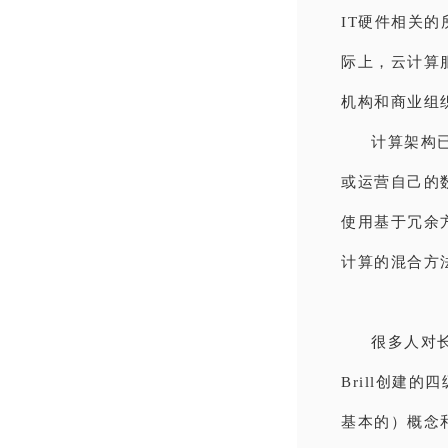
IT硬件相关
际上，云计算
机构和商业组
计算架构
或运营自己的
使用基于冗余
计算的混合方
很多人对长期
Brill创建
基本的）概念