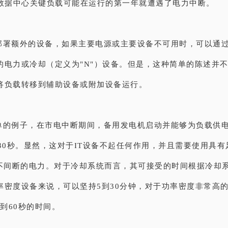
的数据中心关键负载可能在运行的第一年就遭遇了电力中断。
部署额外的设备，如果主要电源或主要设备不可用时，可以通
的电力或冷却（定义为"N"）设备。但是，这种简单的陈述并
将负载转移到辅助设备或附加设备运行。
单的例子，在市电中断期间，备用发电机启动并能够为负载供
至30秒。显然，这对于IT设备不起任何作用，并且需要使用具
供不间断的电力。对于冷却系统而言，其可接受的时间根据冷却
率密度设备来说，可以坚持5到30分钟，对于功率密度非常高的
5到60秒的时间。