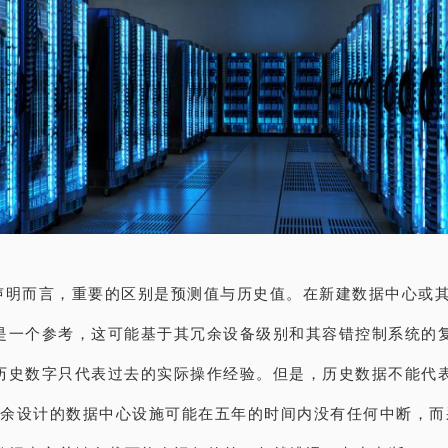
声明而言，重要的区别是预测值与历史值。在新建数据中心或
是一个参考，这可能基于其冗余设备级别和其容错控制系统的
历史数字只代表过去的实际操作经验。但是，历史数据不能代
1"冗余设计的数据中心设施可能在五年的时间内没有任何中断，而采