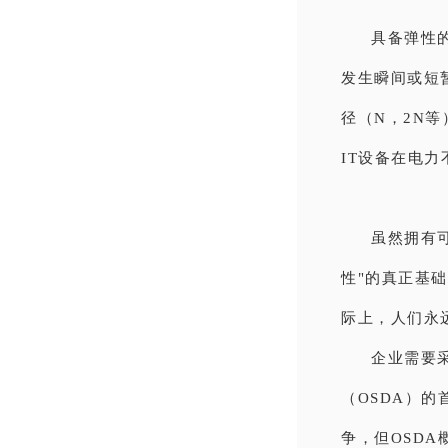
具备弹性
发生瞬间或短暂
径（N，2N
IT设备在电
虽然拥有
性"的真正基
际上，人们永
企业需要
（OSDA）的首
争，但OSD