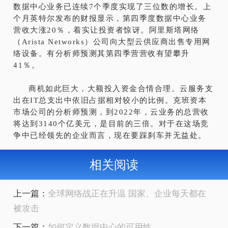
数据中心业务已连续7个季度实现了三位数的增长。上
个月英特尔发布的财报显示，第四季度数据中心业务
营收大涨20％，着实让投资者惊讶。阿里斯塔网络
（Arista Networks）公司向大型云供应商出售专用网
络设备。有分析师预测其第四季营营收有望攀升
41％。
商机如此巨大，大额投入资金合情合理。云服务支
出在IT总支出中依旧占据相对较小的比例。克班资本
市场公司的分析师预测，到2022年，云业务的总营收
将达到3140个亿美元，是目前的三倍。对于在这场竞
争中已经领先的企业而言，现在要踩刹车并无益处。
相关阅读
上一篇：
全球网络战正在升温 国家、企业每天都在
被攻击
下一篇：
如何定义数据中心的可用性