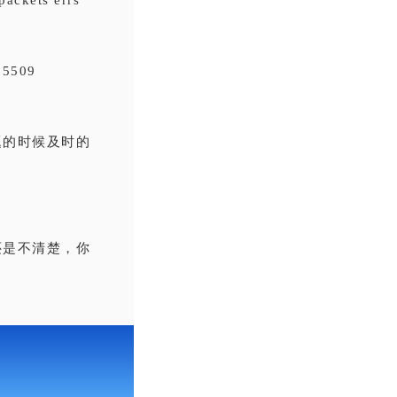
packets errs
25509
题的时候及时的
还是不清楚，你