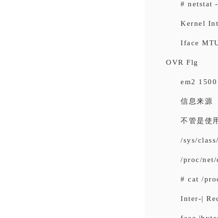
# netstat 
Kernel In
Iface M
OVR Flg
em2 1500
信息来源
不管是使
/sys/class
/proc/net
# cat /pr
Inter-| R