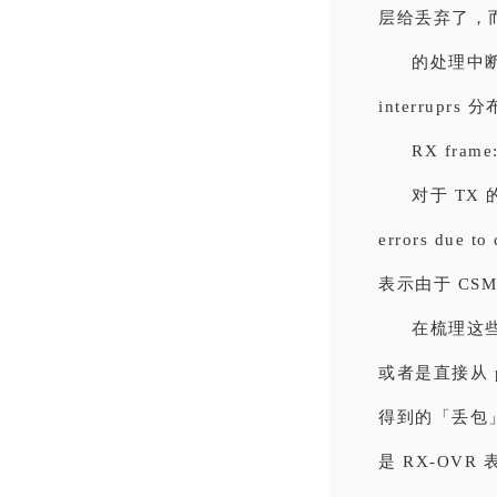
层给丢弃了，而
的处理中断
interrupr
RX frame
对于 TX 的
errors due to
表示由于 CS
在梳理这些 e
或者是直接从 
得到的「丢包」是
是 RX-OVR